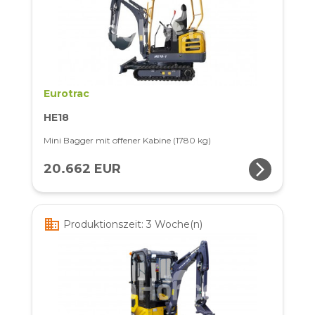
Eurotrac
HE18
Mini Bagger mit offener Kabine (1780 kg)
arrow_forward_ios
20.662 EUR
business
Produktionszeit: 3 Woche(n)