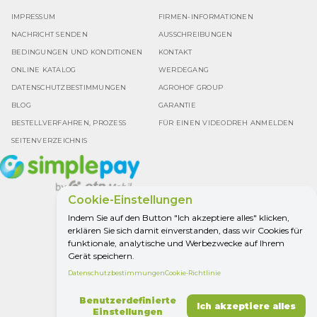
IMPRESSUM
FIRMEN-INFORMATIONEN
NACHRICHT SENDEN
AUSSCHREIBUNGEN
BEDINGUNGEN UND KONDITIONEN
KONTAKT
ONLINE KATALOG
WERDEGANG
DATENSCHUTZBESTIMMUNGEN
AGROHOF GROUP
BLOG
GARANTIE
BESTELLVERFAHREN, PROZESS
FÜR EINEN VIDEODREH ANMELDEN
SEITENVERZEICHNIS
Cookie-Einstellungen
Indem Sie auf den Button "Ich akzeptiere alles" klicken,
erklären Sie sich damit einverstanden, dass wir Cookies für
Google Bewertung
funktionale, analytische und Werbezwecke auf Ihrem
4.5
Gerät speichern.
Datenschutzbestimmungen
Cookie-Richtlinie
ALLES FÜR DIE
Benutzerdefinierte
Ich akzeptiere alles
LANDWIRTSCHAFT.
Einstellungen