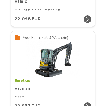
HE18-C
Mini Bagger mit Kabine (1850kg)
arrow_forward_ios
22.098 EUR
business
Produktionszeit: 3 Woche(n)
Eurotrac
HE26-SR
Bagger