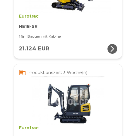
Eurotrac
HE18-SR
Mini Bagger mit Kabine
arrow_forward_ios
21.124 EUR
business
Produktionszeit: 3 Woche(n)
Eurotrac