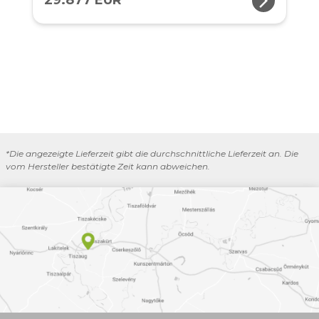
arrow_forward_ios
29.877 EUR
*Die angezeigte Lieferzeit gibt die durchschnittliche Lieferzeit an. Die
vom Hersteller bestätigte Zeit kann abweichen.