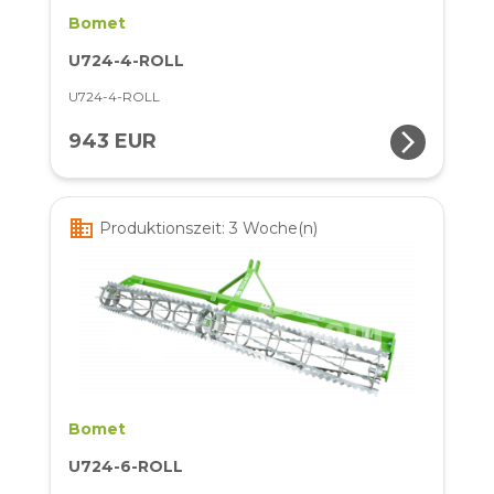
Bomet
U724-4-ROLL
U724-4-ROLL
arrow_forward_ios
943 EUR
business
Produktionszeit: 3 Woche(n)
Bomet
U724-6-ROLL