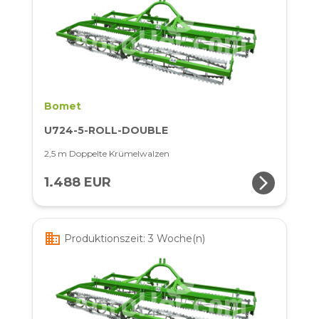
Bomet
U724-5-ROLL-DOUBLE
2,5 m Doppelte Krümelwalzen
arrow_forward_ios
1.488 EUR
business
Produktionszeit: 3 Woche(n)