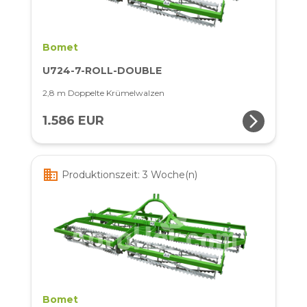
Bomet
U724-7-ROLL-DOUBLE
2,8 m Doppelte Krümelwalzen
arrow_forward_ios
1.586 EUR
business
Produktionszeit: 3 Woche(n)
Bomet