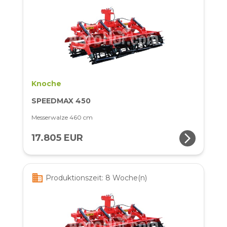
Knoche
SPEEDMAX 450
Messerwalze 460 cm
arrow_forward_ios
17.805 EUR
business
Produktionszeit: 8 Woche(n)