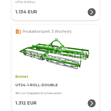
U724-6-ROLL
arrow_forward_ios
1.134 EUR
business
Produktionszeit: 3 Woche(n)
Bomet
U724-1-ROLL-DOUBLE
180 cm Doppelte Krümelwalzen
arrow_forward_ios
1.312 EUR