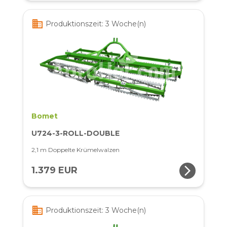
business
Produktionszeit: 3 Woche(n)
Bomet
U724-3-ROLL-DOUBLE
2,1 m Doppelte Krümelwalzen
arrow_forward_ios
1.379 EUR
business
Produktionszeit: 3 Woche(n)