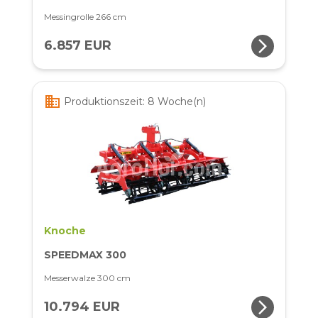
Messingrolle 266 cm
arrow_forward_ios
6.857 EUR
business
Produktionszeit: 8 Woche(n)
Knoche
SPEEDMAX 300
Messerwalze 300 cm
arrow_forward_ios
10.794 EUR