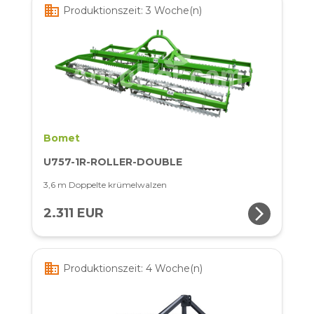
business
Produktionszeit: 3 Woche(n)
Bomet
U757-1R-ROLLER-DOUBLE
3,6 m Doppelte krümelwalzen
arrow_forward_ios
2.311 EUR
business
Produktionszeit: 4 Woche(n)