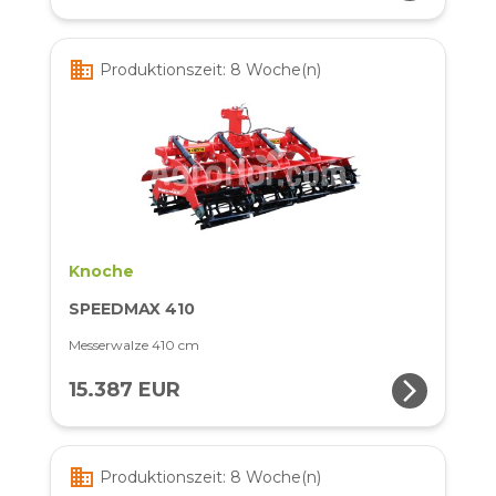
business
Produktionszeit: 8 Woche(n)
Knoche
SPEEDMAX 410
Messerwalze 410 cm
arrow_forward_ios
15.387 EUR
business
Produktionszeit: 8 Woche(n)