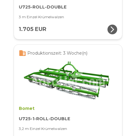
U725-ROLL-DOUBLE
3 m Einzel Krümelwalzen
arrow_forward_ios
1.705 EUR
business
Produktionszeit: 3 Woche(n)
Bomet
U725-1-ROLL-DOUBLE
3,2 m Einzel Krümelwalzen