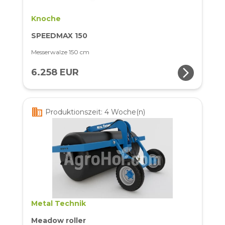
Knoche
SPEEDMAX 150
Messerwalze 150 cm
arrow_forward_ios
6.258 EUR
business
Produktionszeit: 4 Woche(n)
Metal Technik
Meadow roller