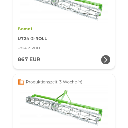
Bomet
U724-2-ROLL
U724-2-ROLL
arrow_forward_ios
867 EUR
business
Produktionszeit: 3 Woche(n)