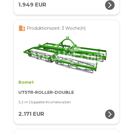
arrow_forward_ios
1.949 EUR
business
Produktionszeit: 3 Woche(n)
Bomet
U757R-ROLLER-DOUBLE
3,2 m Doppelte Krümelwalzen
arrow_forward_ios
2.171 EUR