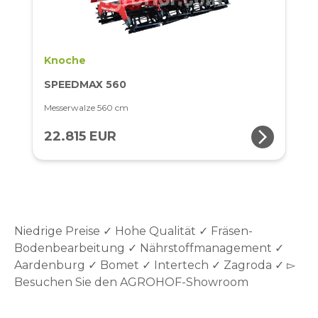
Knoche
SPEEDMAX 560
Messerwalze 560 cm
arrow_forward_ios
22.815 EUR
Niedrige Preise ✓ Hohe Qualität ✓ Fräsen-
Bodenbearbeitung ✓ Nährstoffmanagement ✓
Aardenburg ✓ Bomet ✓ Intertech ✓ Zagroda ✓ ▻
Besuchen Sie den AGROHOF-Showroom