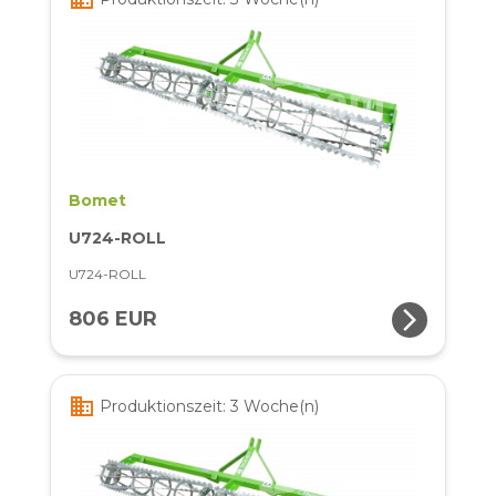
Bomet
U724-ROLL
U724-ROLL
arrow_forward_ios
806 EUR
business
Produktionszeit: 3 Woche(n)