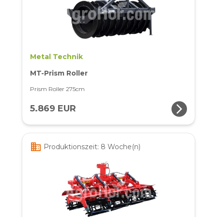
Metal Technik
MT-Prism Roller
Prism Roller 275cm
arrow_forward_ios
5.869 EUR
business
Produktionszeit: 8 Woche(n)