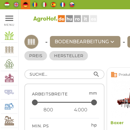
menu
MENU
-
expand_more
-
BODENBEARBEITUNG
PREIS
HERSTELLER
search
business
Produk
mm
ARBEITSBREITE
Boxer
hp
MIN. PS