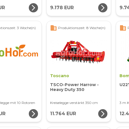
arrow_forward_ios
arrow_forward_ios
UR
9.178 EUR
9.7
business
business
tionszeit: 3 Woche(n)
Produktionszeit: 8 Woche(n)
Toscano
Bom
TSCO-Power Harrow -
U22
Heavy Duty 350
elegge mit 10 Rotoren
Kreiselegge verstärkt 350 cm
3 m K
arrow_forward_ios
arrow_forward_ios
EUR
11.764 EUR
12.