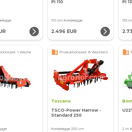
PI 110
PI 1
selegge
110 cm Kreiselegge
135 c
arrow_forward_ios
arrow_forward_ios
UR
2.496 EUR
2.7
business
business
tionszeit: 1 Woche
Produktionszeit: 8 Woche(n)
Toscano
Bom
TSCO-Power Harrow -
U22
Standard 250
egge
Kreiselegge 250 cm
2 m K