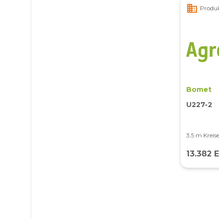
business
Produk
Bomet
U227-2
3,5 m Kreis
13.382 