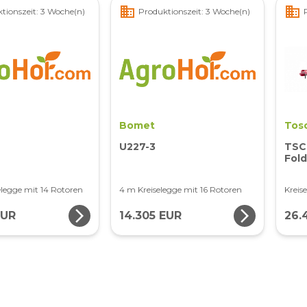
business
business
tionszeit: 3 Woche(n)
Produktionszeit: 3 Woche(n)
Bomet
Tos
U227-3
TSC
Fold
elegge mit 14 Rotoren
4 m Kreiselegge mit 16 Rotoren
Kreis
arrow_forward_ios
arrow_forward_ios
EUR
14.305 EUR
26.