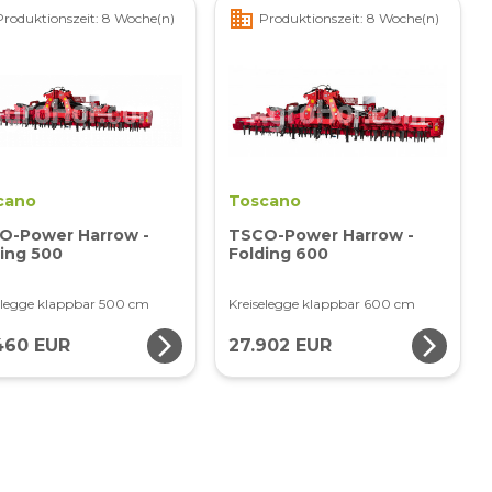
business
Produktionszeit: 8 Woche(n)
Produktionszeit: 8 Woche(n)
cano
Toscano
O-Power Harrow -
TSCO-Power Harrow -
ing 500
Folding 600
elegge klappbar 500 cm
Kreiselegge klappbar 600 cm
arrow_forward_ios
arrow_forward_ios
460 EUR
27.902 EUR