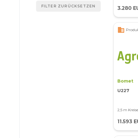
FILTER ZURÜCKSETZEN
3.280 E
business
Produk
Bomet
U227
2,5 m Kreis
11.593 