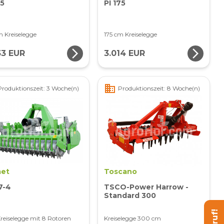
35
PI 175
m Kreiselegge
175 cm Kreiselegge
arrow_forward_ios
arrow_forward_ios
33 EUR
3.014 EUR
business
Produktionszeit: 3 Woche(n)
Produktionszeit: 8 Woche(n)
et
Toscano
7-4
TSCO-Power Harrow -
Standard 300
reiselegge mit 8 Rotoren
Kreiselegge 300 cm