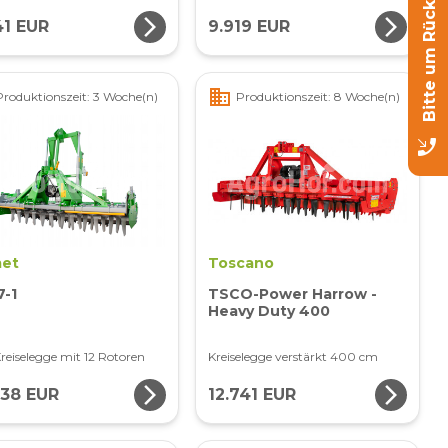
Bitte um Rückruf!
arrow_forward_ios
arrow_forward_ios
41 EUR
9.919 EUR
business
Produktionszeit: 3 Woche(n)
Produktionszeit: 8 Woche(n)
phone_callback
et
Toscano
7-1
TSCO-Power Harrow -
Heavy Duty 400
reiselegge mit 12 Rotoren
Kreiselegge verstärkt 400 cm
arrow_forward_ios
arrow_forward_ios
438 EUR
12.741 EUR