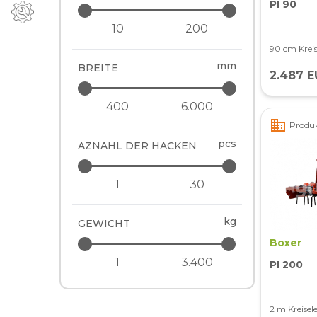
PI 90
90 cm Krei
mm
BREITE
2.487 E
business
Produk
pcs
AZNAHL DER HACKEN
kg
GEWICHT
Boxer
PI 200
2 m Kreisel