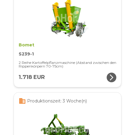
Bomet
S239-1
2 Reihe Kartoffelpflanzmaschine (Abstand zwischen den
Rippenkörpern 70-75cm)
arrow_forward_ios
1.718 EUR
business
Produktionszeit: 3 Woche(n)