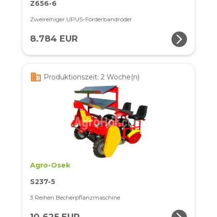
Z656-6
Zweireihiger UPUS-Förderbandroder
arrow_forward_ios
8.784 EUR
business
Produktionszeit: 2 Woche(n)
Agro-Osek
S237-5
3 Reihen Becherpflanzmaschine