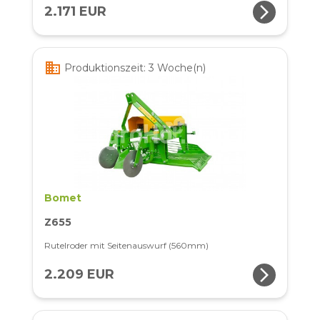
arrow_forward_ios
2.171 EUR
business
Produktionszeit: 3 Woche(n)
Bomet
Z655
Rutelroder mit Seitenauswurf (560mm)
arrow_forward_ios
2.209 EUR