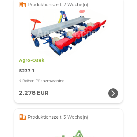
business
Produktionszeit: 2 Woche(n)
Agro-Osek
S237-1
4 Reihen Pflanzmaschine
arrow_forward_ios
2.278 EUR
business
Produktionszeit: 3 Woche(n)