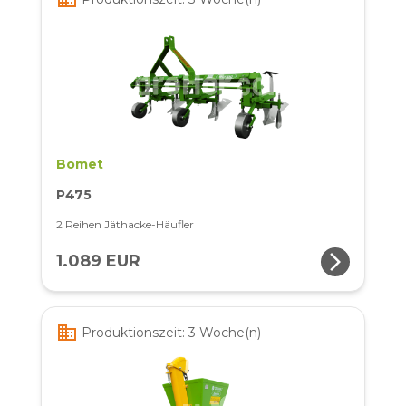
Bomet
P475
2 Reihen Jäthacke-Häufler
arrow_forward_ios
1.089 EUR
business
Produktionszeit: 3 Woche(n)