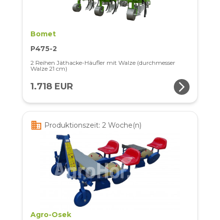
Bomet
P475-2
2 Reihen Jäthacke-Häufler mit Walze (durchmesser
Walze 21 cm)
arrow_forward_ios
1.718 EUR
business
Produktionszeit: 2 Woche(n)
Agro-Osek