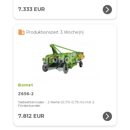
arrow_forward_ios
7.333 EUR
business
Produktionszeit: 3 Woche(n)
Bomet
Z656-2
Siebkettenroder - 2 Reihe (0,70-0,75 m) mit 2
Förderbander
arrow_forward_ios
7.812 EUR