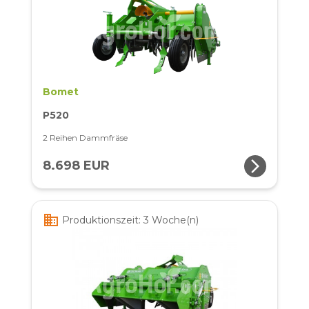
Bomet
P520
2 Reihen Dammfräse
arrow_forward_ios
8.698 EUR
business
Produktionszeit: 3 Woche(n)