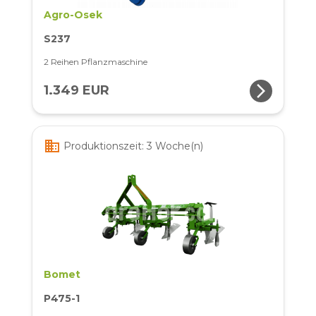
Agro-Osek
S237
2 Reihen Pflanzmaschine
arrow_forward_ios
1.349 EUR
business
Produktionszeit: 3 Woche(n)
Bomet
P475-1