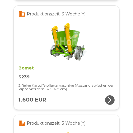
business
Produktionszeit: 3 Woche(n)
Bomet
S239
2 Reihe Kartoffelpflanzmaschine (Abstand zwischen den
Rippenkörpern 62.5-67.5cm)
arrow_forward_ios
1.600 EUR
business
Produktionszeit: 3 Woche(n)