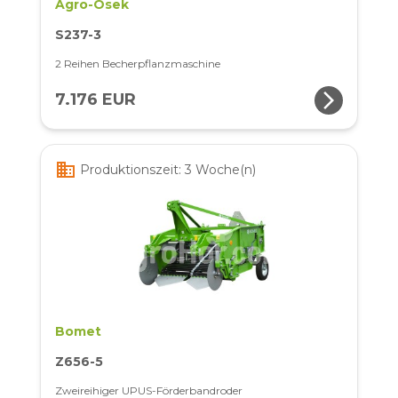
Agro-Osek
S237-3
2 Reihen Becherpflanzmaschine
arrow_forward_ios
7.176 EUR
business
Produktionszeit: 3 Woche(n)
Bomet
Z656-5
Zweireihiger UPUS-Förderbandroder