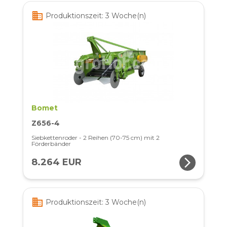
business
Produktionszeit: 3 Woche(n)
Bomet
Z656-4
Siebkettenroder - 2 Reihen (70-75 cm) mit 2
Förderbänder
arrow_forward_ios
8.264 EUR
business
Produktionszeit: 3 Woche(n)