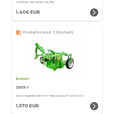
4 Reihen Jäthacke-Häufler
arrow_forward_ios
1.406 EUR
business
Produktionszeit: 3 Woche(n)
Bomet
Z655-1
Schwingsiebroder mit Heckauswurf (450mm)
arrow_forward_ios
1.570 EUR