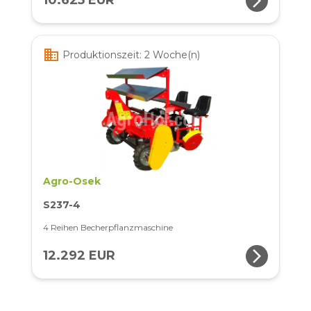
arrow_forward_ios
10.625 EUR
business
Produktionszeit: 2 Woche(n)
Agro-Osek
S237-4
4 Reihen Becherpflanzmaschine
arrow_forward_ios
12.292 EUR