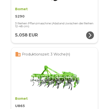
Bomet
S290
3 Reihen Pflanzmaschine (Abstand zwischen die Reihen
12-48 cm)
arrow_forward_ios
5.058 EUR
business
Produktionszeit: 3 Woche(n)
Bomet
U865