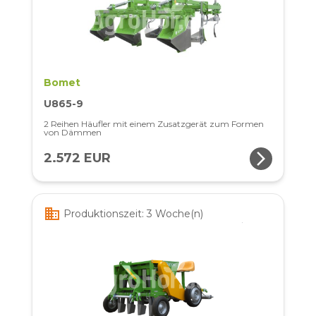
Bomet
U865-9
2 Reihen Häufler mit einem Zusatzgerät zum Formen
von Dämmen
arrow_forward_ios
2.572 EUR
business
Produktionszeit: 3 Woche(n)