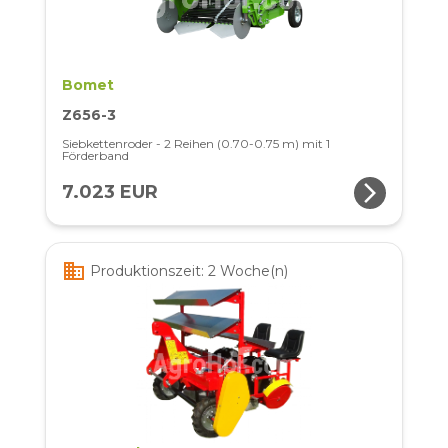
Bomet
Z656-3
Siebkettenroder - 2 Reihen (0.70-0.75 m) mit 1
Förderband
arrow_forward_ios
7.023 EUR
business
Produktionszeit: 2 Woche(n)