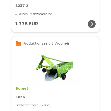
S237-2
3 Reihen Pflanzmaschine
arrow_forward_ios
1.778 EUR
business
Produktionszeit: 3 Woche(n)
Bomet
Z656
Siebkettenroder (1 Reihe)