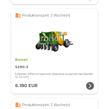
business
Produktionszeit: 3 Woche(n)
Bomet
S290-2
5 Reihen Pflanzmaschine (Abstand zwischen die Reihen
12-24 cm)
arrow_forward_ios
6.180 EUR
business
Produktionszeit: 3 Woche(n)