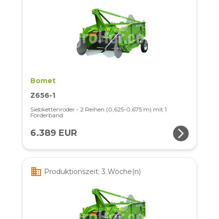
Bomet
Z656-1
Siebkettenroder - 2 Reihen (0,625-0,675 m) mit 1
Förderband
arrow_forward_ios
6.389 EUR
business
Produktionszeit: 3 Woche(n)