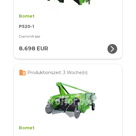
Bomet
P520-1
Dammfräse
arrow_forward_ios
8.698 EUR
business
Produktionszeit: 3 Woche(n)
Bomet