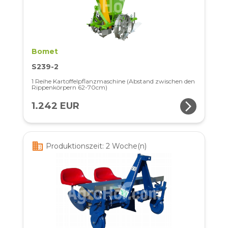
Bomet
S239-2
1 Reihe Kartoffelpflanzmaschine (Abstand zwischen den
Rippenkörpern 62-70cm)
arrow_forward_ios
1.242 EUR
business
Produktionszeit: 2 Woche(n)