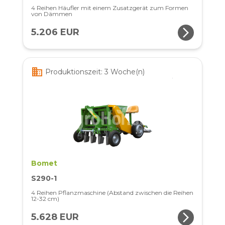
4 Reihen Häufler mit einem Zusatzgerät zum Formen
von Dämmen
arrow_forward_ios
5.206 EUR
business
Produktionszeit: 3 Woche(n)
Bomet
S290-1
4 Reihen Pflanzmaschine (Abstand zwischen die Reihen
12-32 cm)
arrow_forward_ios
5.628 EUR