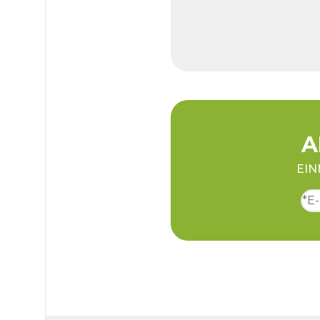
A
EIN