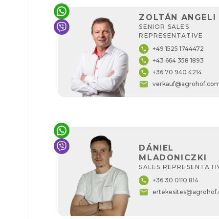
ZOLTÁN ANGELI
SENIOR SALES
REPRESENTATIVE
+49 1525 1744472
phone
+43 664 358 1893
phone
+36 70 940 4214
phone
email
verkauf@agrohof.co
DÁNIEL
MLADONICZKI
SALES REPRESENTATI
+36 30 0110 814
phone
email
ertekesites@agrohof