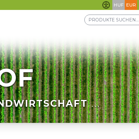
HUF
EUR
Barrierefreihei
OF
NDWIRTSCHAFT
...