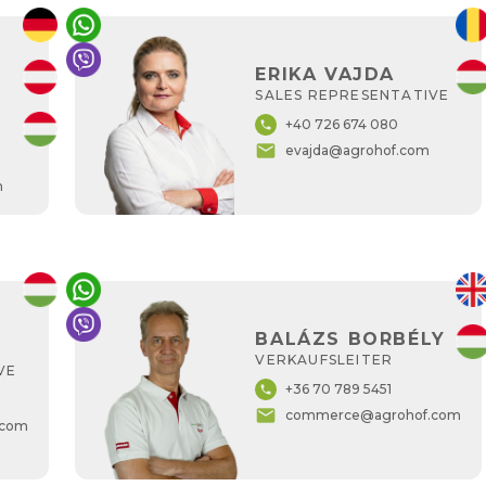
ERIKA VAJDA
SALES REPRESENTATIVE
+40 726 674 080
phone
email
evajda@agrohof.com
m
BALÁZS BORBÉLY
VERKAUFSLEITER
VE
+36 70 789 5451
phone
email
commerce@agrohof.com
.com