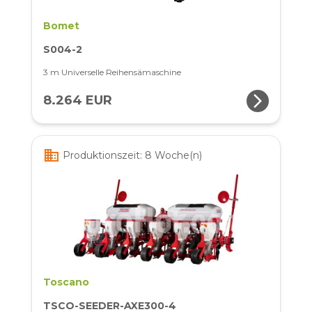
Bomet
S004-2
3 m Universelle Reihensämaschine
arrow_forward_ios
8.264 EUR
business
Produktionszeit: 8 Woche(n)
Toscano
TSCO-SEEDER-AXE300-4