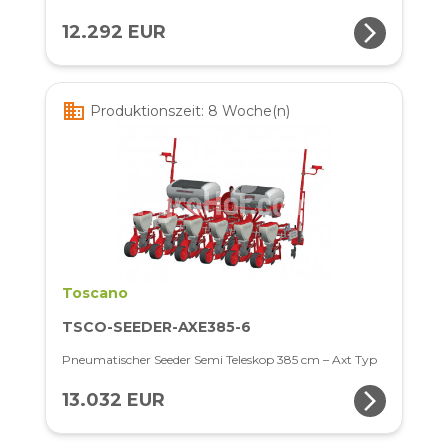
arrow_forward_ios
12.292 EUR
business
Produktionszeit: 8 Woche(n)
Toscano
TSCO-SEEDER-AXE385-6
Pneumatischer Seeder Semi Teleskop 385 cm – Axt Typ
arrow_forward_ios
13.032 EUR