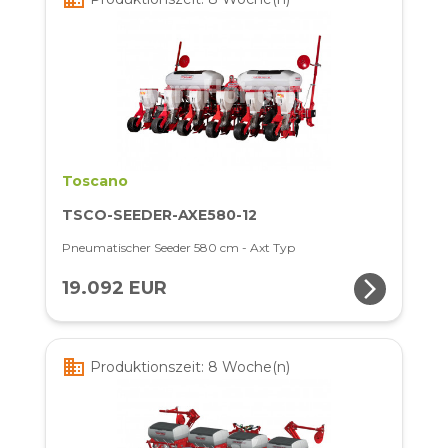
Toscano
TSCO-SEEDER-AXE580-12
Pneumatischer Seeder 580 cm - Axt Typ
arrow_forward_ios
19.092 EUR
business
Produktionszeit: 8 Woche(n)