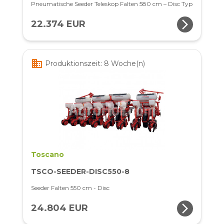
Pneumatische Seeder Teleskop Falten 580 cm – Disc Typ
arrow_forward_ios
22.374 EUR
business
Produktionszeit: 8 Woche(n)
Toscano
TSCO-SEEDER-DISC550-8
Seeder Falten 550 cm - Disc
arrow_forward_ios
24.804 EUR