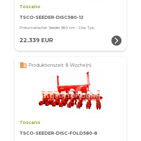
Toscano
TSCO-SEEDER-DISC580-12
Pneumatischer Seeder 580 cm - Disc Typ
arrow_forward_ios
22.339 EUR
business
Produktionszeit: 8 Woche(n)
Toscano
TSCO-SEEDER-DISC-FOLD580-8