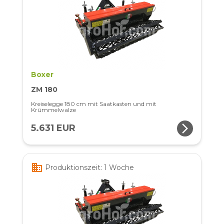
Boxer
ZM 180
Kreiselegge 180 cm mit Saatkasten und mit
Krümmelwalze
arrow_forward_ios
5.631 EUR
business
Produktionszeit: 1 Woche