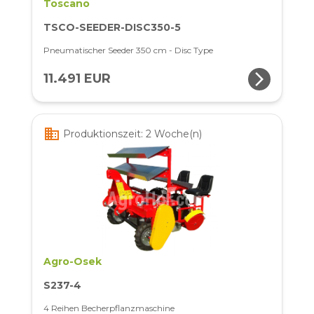
Toscano
TSCO-SEEDER-DISC350-5
Pneumatischer Seeder 350 cm - Disc Type
arrow_forward_ios
11.491 EUR
business
Produktionszeit: 2 Woche(n)
Agro-Osek
S237-4
4 Reihen Becherpflanzmaschine