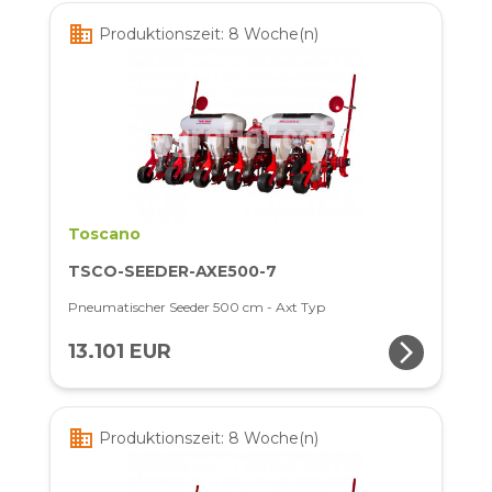
business
Produktionszeit: 8 Woche(n)
Toscano
TSCO-SEEDER-AXE500-7
Pneumatischer Seeder 500 cm - Axt Typ
arrow_forward_ios
13.101 EUR
business
Produktionszeit: 8 Woche(n)