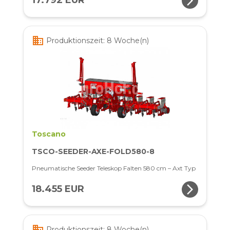
arrow_forward_ios
17.792 EUR
business
Produktionszeit: 8 Woche(n)
Toscano
TSCO-SEEDER-AXE-FOLD580-8
Pneumatische Seeder Teleskop Falten 580 cm – Axt Typ
arrow_forward_ios
18.455 EUR
business
Produktionszeit: 8 Woche(n)