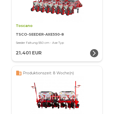
Toscano
TSCO-SEEDER-AXE550-8
Seeder Faltung 550 cm - Axe Typ
arrow_forward_ios
21.401 EUR
business
Produktionszeit: 8 Woche(n)