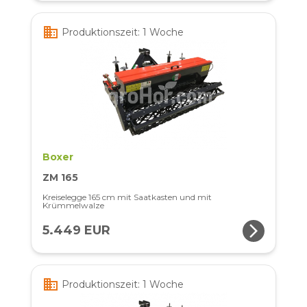
business
Produktionszeit: 1 Woche
Boxer
ZM 165
Kreiselegge 165 cm mit Saatkasten und mit
Krümmelwalze
arrow_forward_ios
5.449 EUR
business
Produktionszeit: 1 Woche