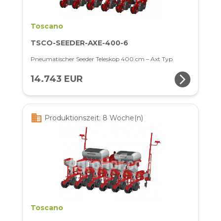
Toscano
TSCO-SEEDER-AXE-400-6
Pneumatischer Seeder Teleskop 400 cm – Axt Typ
arrow_forward_ios
14.743 EUR
business
Produktionszeit: 8 Woche(n)
Toscano