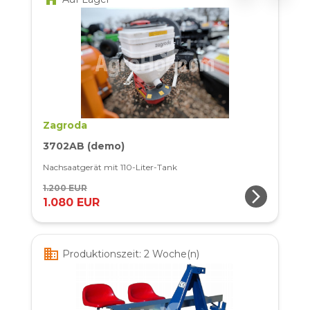
Zagroda
3702AB (demo)
Nachsaatgerät mit 110-Liter-Tank
1.200 EUR
arrow_forward_ios
1.080 EUR
business
Produktionszeit: 2 Woche(n)