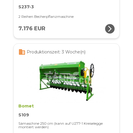
S237-3
2 Reihen Becherpflanzmaschine
arrow_forward_ios
7.176 EUR
business
Produktionszeit: 3 Woche(n)
Bomet
S109
Sämaschine 250 cm (kann auf U277-1 Kreiselegge
montiert werden)