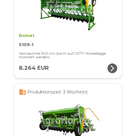
Bomet
S109-1
Sämaschine 300 cm (kann auf U277-1 Kreiselegge
montiert werden)
arrow_forward_ios
8.264 EUR
business
Produktionszeit: 3 Woche(n)