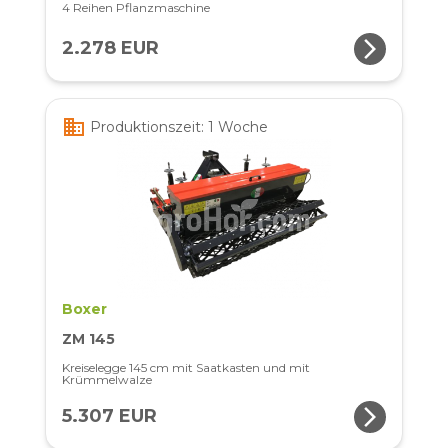
4 Reihen Pflanzmaschine
arrow_forward_ios
2.278 EUR
business
Produktionszeit: 1 Woche
Boxer
ZM 145
Kreiselegge 145 cm mit Saatkasten und mit
Krümmelwalze
arrow_forward_ios
5.307 EUR