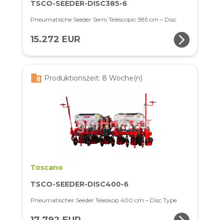
TSCO-SEEDER-DISC385-6
Pneumatische Seeder Semi Telescopic 385 cm – Disc
arrow_forward_ios
15.272 EUR
business
Produktionszeit: 8 Woche(n)
Toscano
TSCO-SEEDER-DISC400-6
Pneumatischer Seeder Teleskop 400 cm – Disc Type