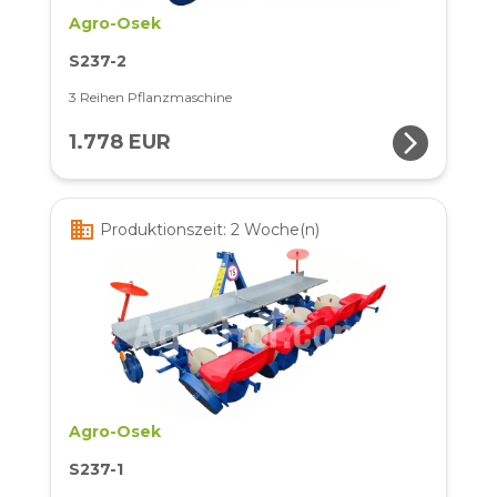
Agro-Osek
S237-2
3 Reihen Pflanzmaschine
arrow_forward_ios
1.778 EUR
business
Produktionszeit: 2 Woche(n)
Agro-Osek
S237-1