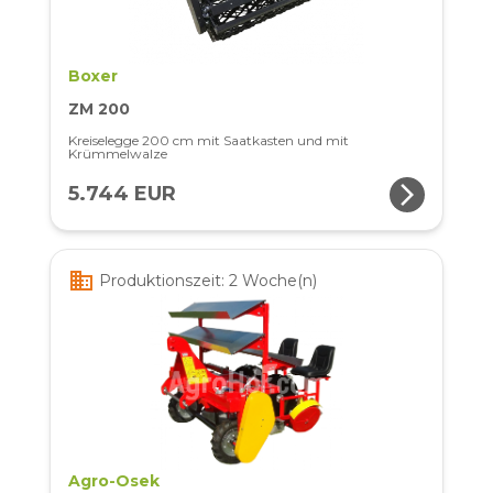
Boxer
ZM 200
Kreiselegge 200 cm mit Saatkasten und mit
Krümmelwalze
arrow_forward_ios
5.744 EUR
business
Produktionszeit: 2 Woche(n)
Agro-Osek