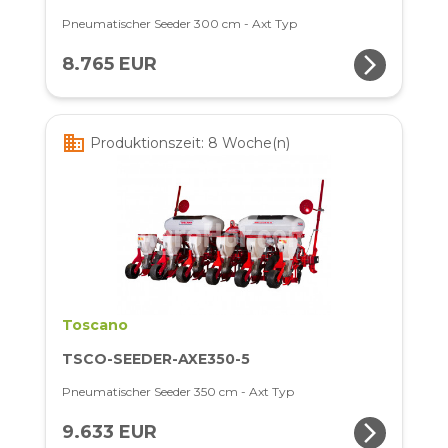
Pneumatischer Seeder 300 cm - Axt Typ
arrow_forward_ios
8.765 EUR
business
Produktionszeit: 8 Woche(n)
Toscano
TSCO-SEEDER-AXE350-5
Pneumatischer Seeder 350 cm - Axt Typ
arrow_forward_ios
9.633 EUR