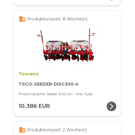
business
Produktionszeit: 8 Woche(n)
Toscano
TSCO-SEEDER-DISC300-4
Pneumatischer Seeder 300 cm - Disc Type
arrow_forward_ios
10.386 EUR
business
Produktionszeit: 2 Woche(n)