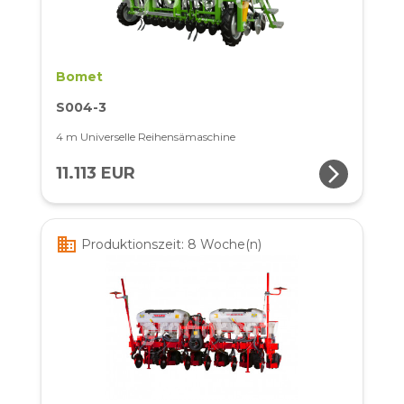
Bomet
S004-3
4 m Universelle Reihensämaschine
arrow_forward_ios
11.113 EUR
business
Produktionszeit: 8 Woche(n)