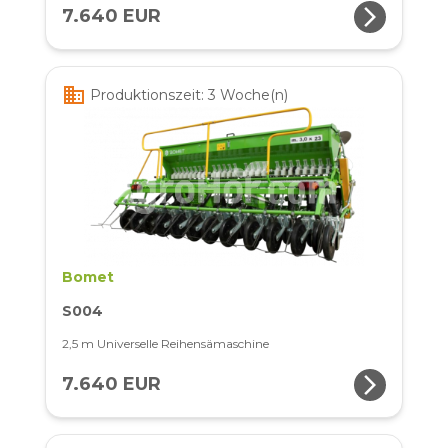
arrow_forward_ios
7.640 EUR
business
Produktionszeit: 3 Woche(n)
Bomet
S004
2,5 m Universelle Reihensämaschine
arrow_forward_ios
7.640 EUR