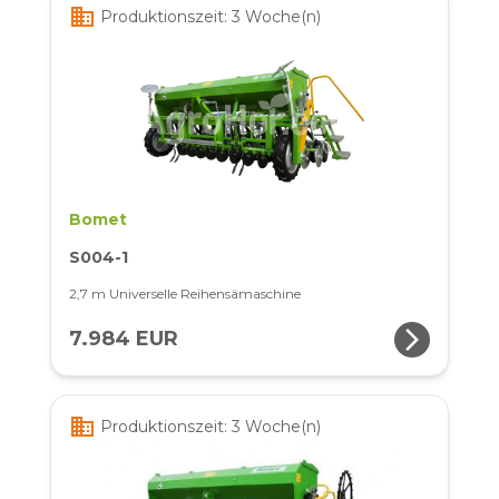
business
Produktionszeit: 3 Woche(n)
Bomet
S004-1
2,7 m Universelle Reihensämaschine
arrow_forward_ios
7.984 EUR
business
Produktionszeit: 3 Woche(n)