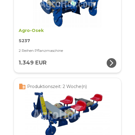
Agro-Osek
S237
2 Reihen Pflanzmaschine
arrow_forward_ios
1.349 EUR
business
Produktionszeit: 2 Woche(n)