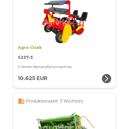
Agro-Osek
S237-5
3 Reihen Becherpflanzmaschine
arrow_forward_ios
10.625 EUR
business
Produktionszeit: 3 Woche(n)