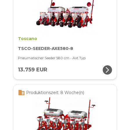
Toscano
TSCO-SEEDER-AXE580-8
Pneumatischer Seeder 580 cm - Axt Typ
arrow_forward_ios
13.759 EUR
business
Produktionszeit: 8 Woche(n)