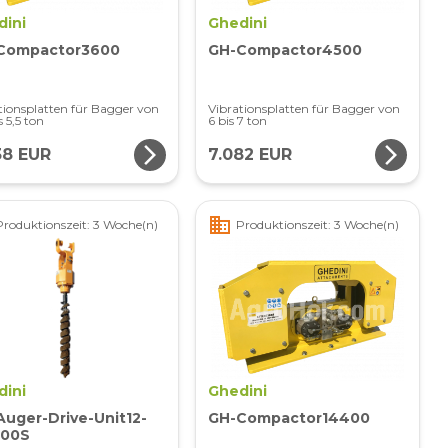
dini
Ghedini
Compactor3600
GH-Compactor4500
tionsplatten für Bagger von
Vibrationsplatten für Bagger von
s 5,5 ton
6 bis 7 ton
arrow_forward_ios
arrow_forward_ios
38 EUR
7.082 EUR
business
Produktionszeit: 3 Woche(n)
Produktionszeit: 3 Woche(n)
dini
Ghedini
uger-Drive-Unit12-
GH-Compactor14400
200S