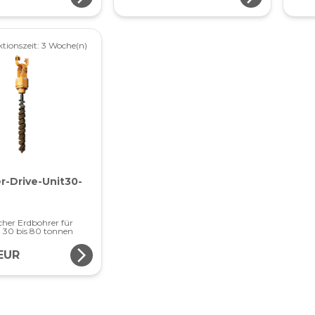
tionszeit: 3 Woche(n)
-Drive-Unit30-
her Erdbohrer für
 30 bis 80 tonnen
arrow_forward_ios
EUR