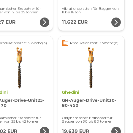
amischer Erdbohrer für
Vibrationsplatten für Bagger von
r von 12 bis 25 tonnen
11 bis 16 ton
arrow_forward_ios
arrow_forward_ios
27 EUR
11.622 EUR
business
Produktionszeit: 3 Woche(n)
Produktionszeit: 3 Woche(n)
dini
Ghedini
Auger-Drive-Unit25-
GH-Auger-Drive-Unit30-
370
80-450
amischer Erdbohrer für
Öldynamischer Erdbohrer für
r von 25 bis 42 tonnen
Bagger von 30 bis 80 tonnen
arrow_forward_ios
arrow_forward_ios
802 EUR
19.639 EUR