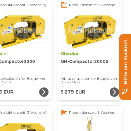
business
Produktionszeit: 3 Woche(n)
Produktionszeit: 3 Woche(n)
Bitte um Rückruf!
dini
Ghedini
Compactor2000
GH-Compactor2000S
tionsplatten für Bagger von
Vibrationsplatten für Bagger von
s 2,5 ton
2,5 bis3 ton
phone_callback
arrow_forward_ios
arrow_forward_ios
26 EUR
5.279 EUR
business
Produktionszeit: 3 Woche(n)
Produktionszeit: 3 Woche(n)