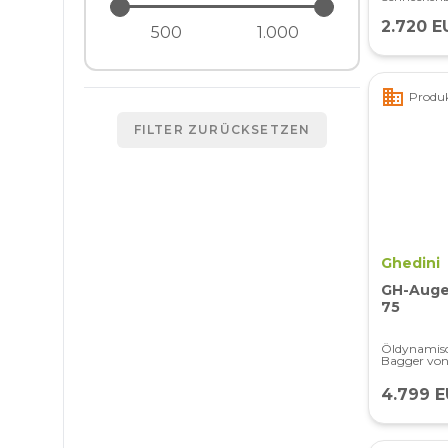
2.720 E
business
Produk
FILTER ZURÜCKSETZEN
Ghedini
GH-Auger
75
Öldynamisc
Bagger von 
4.799 