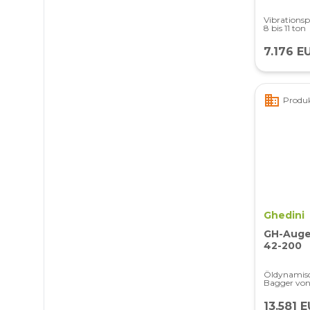
Vibrationsp
8 bis 11 ton
7.176 E
business
Produk
Ghedini
GH-Auger
42-200
Öldynamisc
Bagger von
13.581 