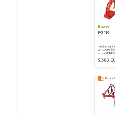
Boxer
FG 110
Heckmontie
schwere Bö
Grabenbrei
5.383 E
business
Produk