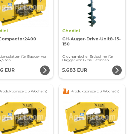
dini
Ghedini
Compactor2400
GH-Auger-Drive-Unit8-15-
150
tionsplatten für Bagger von
Öldynamischer Erdbohrer für
4,5 ton
Bagger von 8 bis 15 tonnen
arrow_forward_ios
arrow_forward_ios
06 EUR
5.683 EUR
business
Produktionszeit: 3 Woche(n)
Produktionszeit: 3 Woche(n)