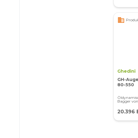
business
Produk
Ghedini
GH-Auger
80-550
Öldynamisc
Bagger von
20.396 