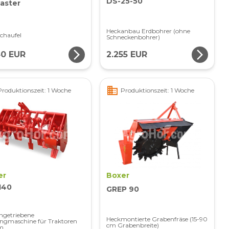
DS-25-50
aster
Heckanbau Erdbohrer (ohne
chaufel
Schneckenbohrer)
arrow_forward_ios
arrow_forward_ios
40 EUR
2.255 EUR
business
Produktionszeit: 1 Woche
Produktionszeit: 1 Woche
er
Boxer
140
GREP 90
ngetriebene
Heckmontierte Grabenfräse (15-90
ngmaschine für Traktoren
cm Grabenbreite)
m