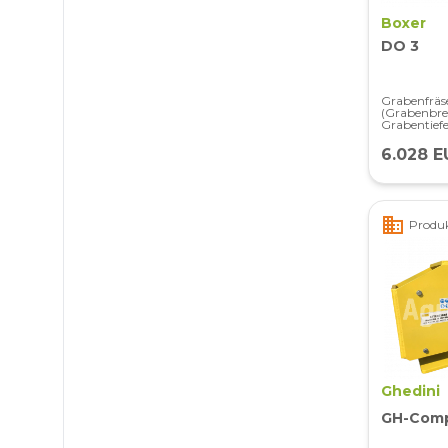
Boxer
DO 3
Grabenfräs
(Grabenbrei
Grabentiefe 
6.028 E
business
Produk
Ghedini
GH-Com