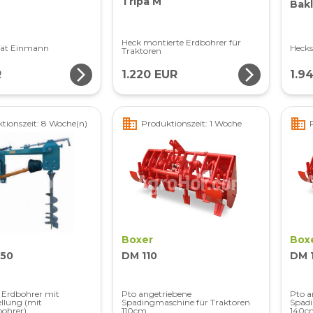
Tripa M
Bakl
Heck montierte Erdbohrer für
rät Einmann
Hecks
Traktoren
arrow_forward_ios
arrow_forward_ios
R
1.220 EUR
1.9
business
business
tionszeit: 8 Woche(n)
Produktionszeit: 1 Woche
Boxer
Box
-50
DM 110
DM 
Erdbohrer mit
Pto angetriebene
Pto a
ellung (mit
Spadingmaschine für Traktoren
Spadi
ohrer)
110cm
140c