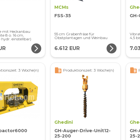
MCMs
Ghe
FSS-35
GH-
e mit Heckanbau
55 cm Grabenfräse für
Vibra
te 8 o. 16 cm,
Obstplantagen und Weinbau
4,5 bi
hydr. einstellbar)
arrow_forward_ios
arrow_forward_ios
UR
6.612 EUR
7.0
business
business
tionszeit: 3 Woche(n)
Produktionszeit: 3 Woche(n)
Ghedini
Ghe
pactor6000
GH-Auger-Drive-Unit12-
GH-A
25-200
25-