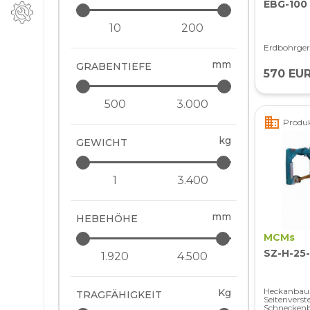
EBG-100
Erdbohrge
mm
GRABENTIEFE
570 EU
business
Produk
kg
GEWICHT
mm
HEBEHÖHE
MCMs
SZ-H-25
Heckanbau 
Kg
TRAGFÄHIGKEIT
Seitenverst
Schneckenb