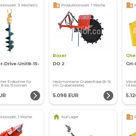
business
business
tionszeit: 3 Woche(n)
Produktionszeit: 1 Woche
Boxer
Ghe
-Drive-Unit8-15-
DO 2
GH-
her Erdbohrer für
Heckmontierte Grabenfräse (8-16
Vibra
8 bis 15 tonnen
cm Grabenbreite)
1,6 bi
arrow_forward_ios
arrow_forward_ios
UR
5.098 EUR
5.1
home
business
tionszeit: 1 Woche
Auf Lager