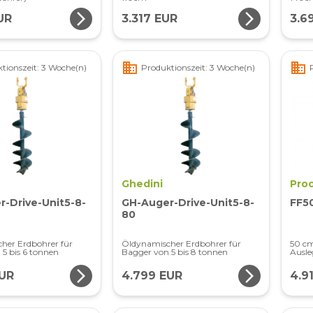
arrow_forward_ios
arrow_forward_ios
UR
3.317 EUR
3.6
business
business
tionszeit: 3 Woche(n)
Produktionszeit: 3 Woche(n)
Ghedini
Pro
-Drive-Unit5-8-
GH-Auger-Drive-Unit5-8-
FF5
80
her Erdbohrer für
Öldynamischer Erdbohrer für
50 cm
5 bis 6 tonnen
Bagger von 5 bis 8 tonnen
Ausle
arrow_forward_ios
arrow_forward_ios
EUR
4.799 EUR
4.9