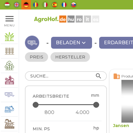
menu
MENU
-
expand_more
-
BELADEN
ERDARBEI
PREIS
HERSTELLER
search
business
Produk
mm
ARBEITSBREITE
Jansen
hp
MIN. PS