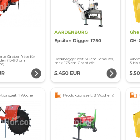
AARDENBURG
Ghe
Epsilon Digger 1750
GH-
rte Grabenfräse für
Heckbagger mit 30 cm Schaufel,
Vibra
den (15-90 cm
max. 175 cm Grabtiefe
3 bis 
te)
arrow_forward_ios
arrow_forward_ios
UR
5.450 EUR
5.5
business
business
tionszeit: 1 Woche
Produktionszeit: 8 Woche(n)