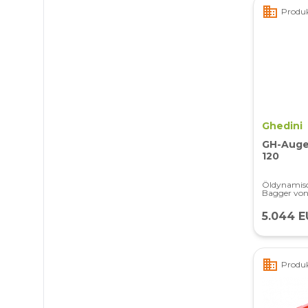
business
Produk
Ghedini
GH-Auger
120
Öldynamisc
Bagger von 
5.044 E
business
Produk