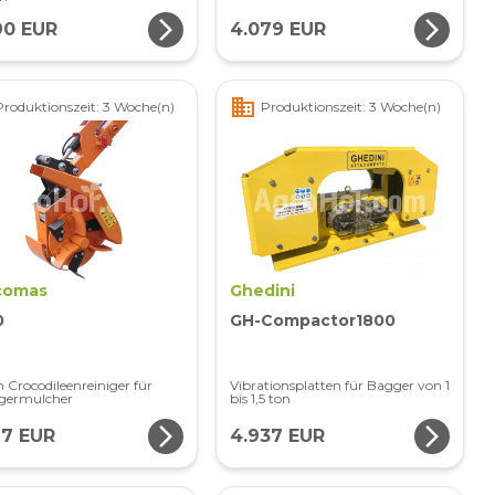
arrow_forward_ios
arrow_forward_ios
90 EUR
4.079 EUR
business
Produktionszeit: 3 Woche(n)
Produktionszeit: 3 Woche(n)
comas
Ghedini
0
GH-Compactor1800
 Crocodileenreiniger für
Vibrationsplatten für Bagger von 1
germulcher
bis 1,5 ton
arrow_forward_ios
arrow_forward_ios
17 EUR
4.937 EUR