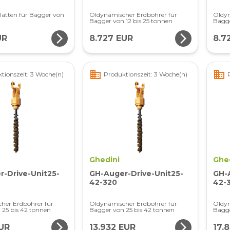
latten für Bagger von
Öldynamischer Erdbohrer für
Öldyn
Bagger von 12 bis 25 tonnen
Bagge
arrow_forward_ios
arrow_forward_ios
UR
8.727 EUR
8.7
business
business
tionszeit: 3 Woche(n)
Produktionszeit: 3 Woche(n)
Ghedini
Ghe
-Drive-Unit25-
GH-Auger-Drive-Unit25-
GH-
42-320
42-
her Erdbohrer für
Öldynamischer Erdbohrer für
Öldyn
 25 bis 42 tonnen
Bagger von 25 bis 42 tonnen
Bagge
arrow_forward_ios
arrow_forward_ios
EUR
13.932 EUR
17.