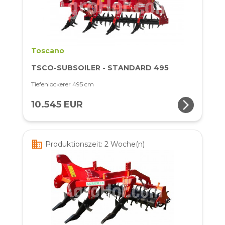
Toscano
TSCO-SUBSOILER - STANDARD 495
Tiefenlockerer 495 cm
arrow_forward_ios
10.545 EUR
business
Produktionszeit: 2 Woche(n)