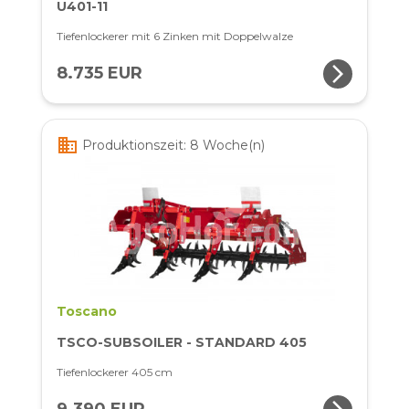
U401-11
Tiefenlockerer mit 6 Zinken mit Doppelwalze
arrow_forward_ios
8.735 EUR
business
Produktionszeit: 8 Woche(n)
Toscano
TSCO-SUBSOILER - STANDARD 405
Tiefenlockerer 405 cm