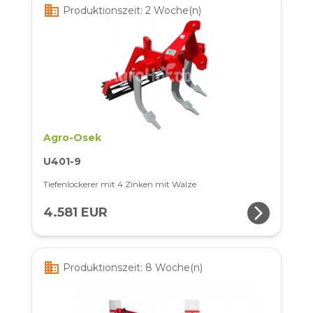
business
Produktionszeit: 2 Woche(n)
Agro-Osek
U401-9
Tiefenlockerer mit 4 Zinken mit Walze
arrow_forward_ios
4.581 EUR
business
Produktionszeit: 8 Woche(n)