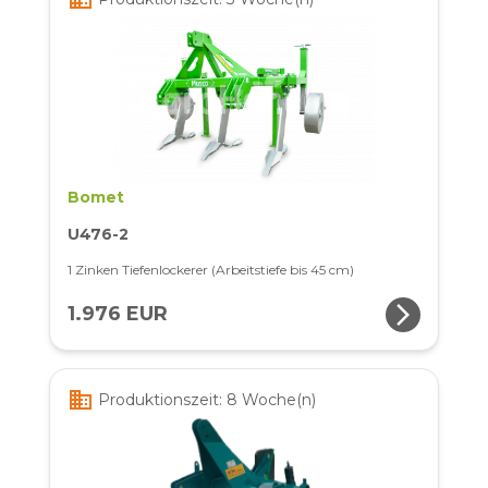
Bomet
U476-2
1 Zinken Tiefenlockerer (Arbeitstiefe bis 45 cm)
arrow_forward_ios
1.976 EUR
business
Produktionszeit: 8 Woche(n)