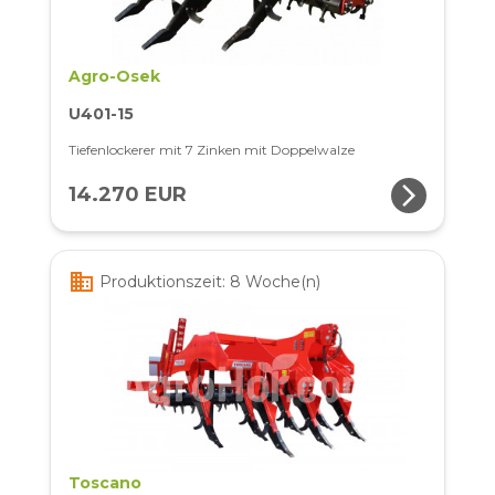
Agro-Osek
U401-15
Tiefenlockerer mit 7 Zinken mit Doppelwalze
arrow_forward_ios
14.270 EUR
business
Produktionszeit: 8 Woche(n)
Toscano