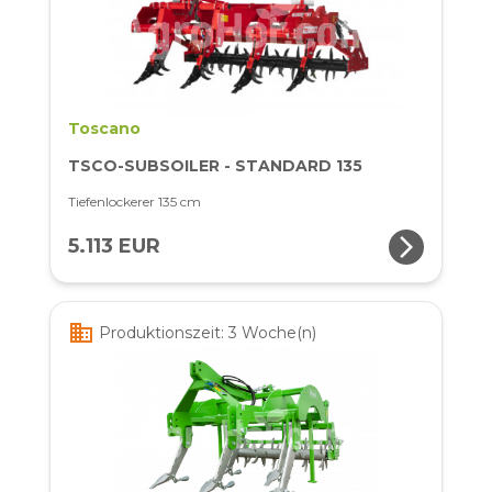
Toscano
TSCO-SUBSOILER - STANDARD 135
Tiefenlockerer 135 cm
arrow_forward_ios
5.113 EUR
business
Produktionszeit: 3 Woche(n)