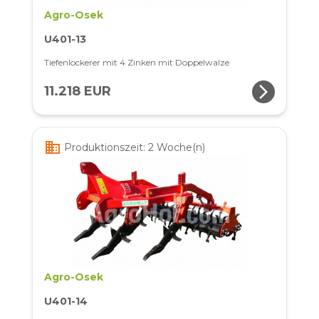
Agro-Osek
U401-13
Tiefenlockerer mit 4 Zinken mit Doppelwalze
arrow_forward_ios
11.218 EUR
business
Produktionszeit: 2 Woche(n)
Agro-Osek
U401-14