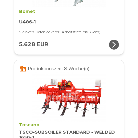
Bomet
U486-1
5 Zinken Tiefenlockerer (Arbeitstiefe bis 65 cm)
arrow_forward_ios
5.628 EUR
business
Produktionszeit: 8 Woche(n)
Toscano
TSCO-SUBSOILER STANDARD - WELDED
1650-3