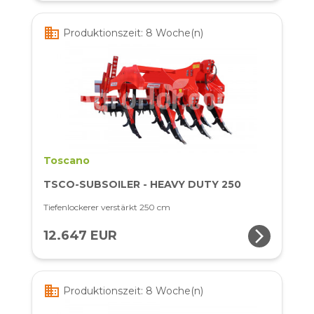
business
Produktionszeit: 8 Woche(n)
Toscano
TSCO-SUBSOILER - HEAVY DUTY 250
Tiefenlockerer verstärkt 250 cm
arrow_forward_ios
12.647 EUR
business
Produktionszeit: 8 Woche(n)