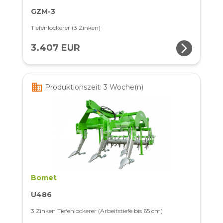
GZM-3
Tiefenlockerer (3 Zinken)
arrow_forward_ios
3.407 EUR
business
Produktionszeit: 3 Woche(n)
Bomet
U486
3 Zinken Tiefenlockerer (Arbeitstiefe bis 65 cm)