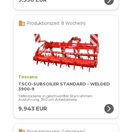
arrow_forward_ios
9.390 EUR
business
Produktionszeit: 8 Woche(n)
Toscano
TSCO-SUBSOILER STANDARD - WELDED
3900-9
Tiefenlockerer in geschweißter Starrrahmen-
Ausführung, 390 cm Arbeitsbreite
arrow_forward_ios
9.943 EUR
business
Produktionszeit: 2 Woche(n)