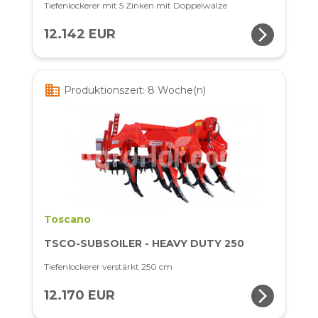
Tiefenlockerer mit 5 Zinken mit Doppelwalze
arrow_forward_ios
12.142 EUR
business
Produktionszeit: 8 Woche(n)
Toscano
TSCO-SUBSOILER - HEAVY DUTY 250
Tiefenlockerer verstärkt 250 cm
arrow_forward_ios
12.170 EUR