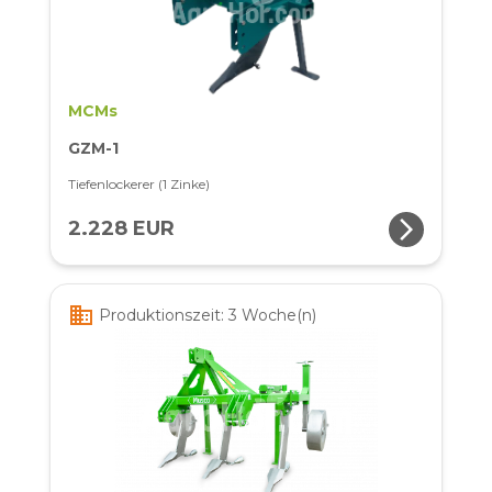
MCMs
GZM-1
Tiefenlockerer (1 Zinke)
arrow_forward_ios
2.228 EUR
business
Produktionszeit: 3 Woche(n)