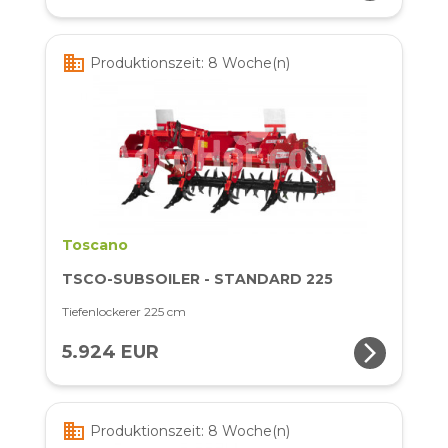
business
Produktionszeit: 8 Woche(n)
Toscano
TSCO-SUBSOILER - STANDARD 225
Tiefenlockerer 225 cm
arrow_forward_ios
5.924 EUR
business
Produktionszeit: 8 Woche(n)