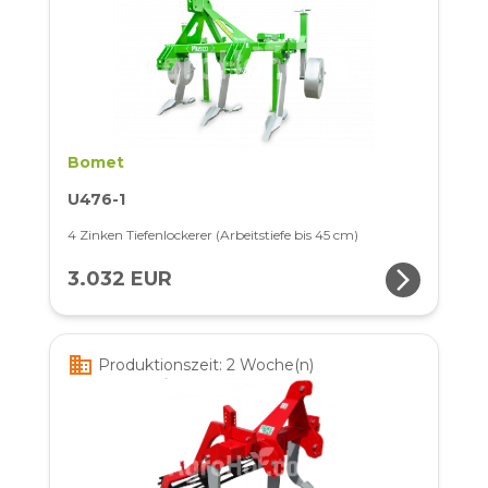
Bomet
U476-1
4 Zinken Tiefenlockerer (Arbeitstiefe bis 45 cm)
arrow_forward_ios
3.032 EUR
business
Produktionszeit: 2 Woche(n)