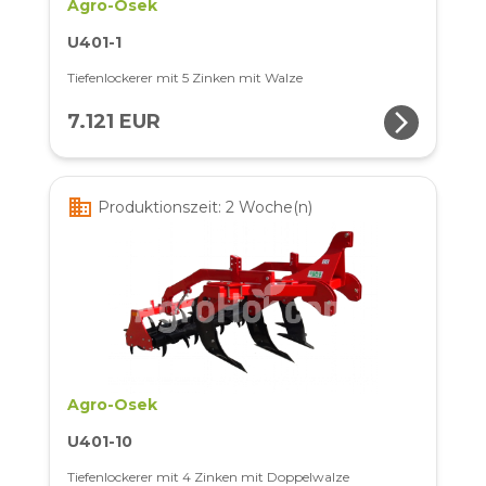
Agro-Osek
U401-1
Tiefenlockerer mit 5 Zinken mit Walze
arrow_forward_ios
7.121 EUR
business
Produktionszeit: 2 Woche(n)
Agro-Osek
U401-10
Tiefenlockerer mit 4 Zinken mit Doppelwalze