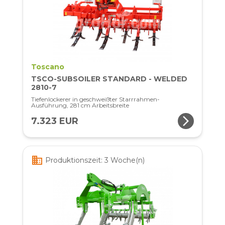
Toscano
TSCO-SUBSOILER STANDARD - WELDED
2810-7
Tiefenlockerer in geschweißter Starrrahmen-
Ausführung, 281 cm Arbeitsbreite
arrow_forward_ios
7.323 EUR
business
Produktionszeit: 3 Woche(n)