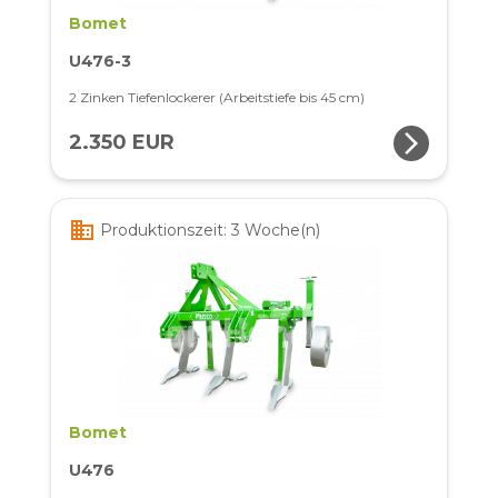
Bomet
U476-3
2 Zinken Tiefenlockerer (Arbeitstiefe bis 45 cm)
arrow_forward_ios
2.350 EUR
business
Produktionszeit: 3 Woche(n)
Bomet
U476