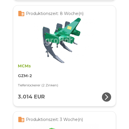
business
Produktionszeit: 8 Woche(n)
MCMs
GZM-2
Tiefenlockerer (2 Zinken)
arrow_forward_ios
3.014 EUR
business
Produktionszeit: 3 Woche(n)