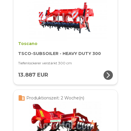
Toscano
TSCO-SUBSOILER - HEAVY DUTY 300
Tiefenlockerer verstärkt 300 cm
arrow_forward_ios
13.887 EUR
business
Produktionszeit: 2 Woche(n)