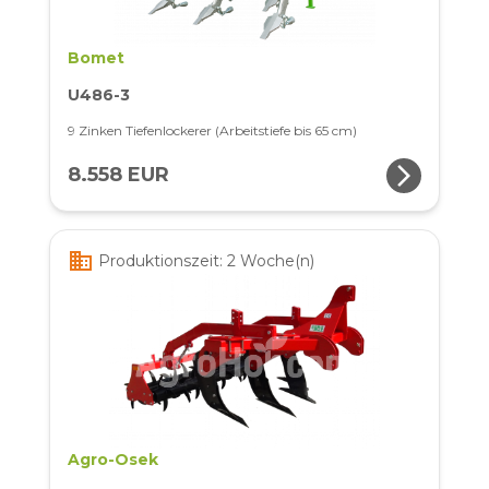
Bomet
U486-3
9 Zinken Tiefenlockerer (Arbeitstiefe bis 65 cm)
arrow_forward_ios
8.558 EUR
business
Produktionszeit: 2 Woche(n)
Agro-Osek