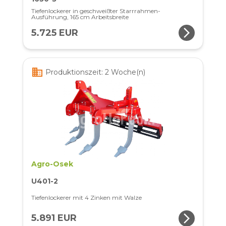
Tiefenlockerer in geschweißter Starrrahmen-
Ausführung, 165 cm Arbeitsbreite
arrow_forward_ios
5.725 EUR
business
Produktionszeit: 2 Woche(n)
Agro-Osek
U401-2
Tiefenlockerer mit 4 Zinken mit Walze
arrow_forward_ios
5.891 EUR