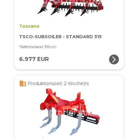
Toscano
TSCO-SUBSOILER - STANDARD 315
Tiefenlockerer 315 cm
arrow_forward_ios
6.977 EUR
business
Produktionszeit: 2 Woche(n)