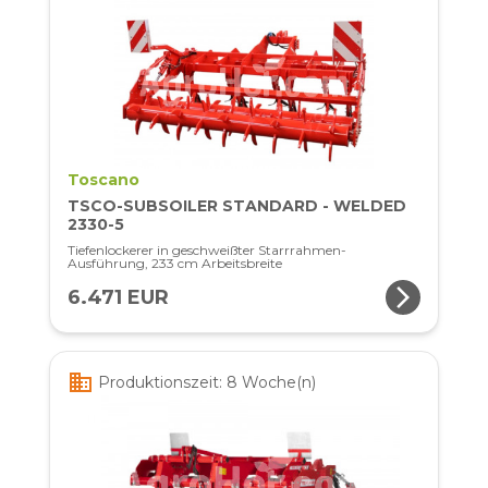
Toscano
TSCO-SUBSOILER STANDARD - WELDED
2330-5
Tiefenlockerer in geschweißter Starrrahmen-
Ausführung, 233 cm Arbeitsbreite
arrow_forward_ios
6.471 EUR
business
Produktionszeit: 8 Woche(n)