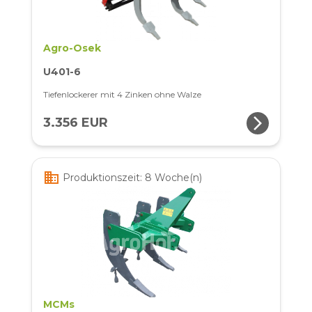
Agro-Osek
U401-6
Tiefenlockerer mit 4 Zinken ohne Walze
arrow_forward_ios
3.356 EUR
business
Produktionszeit: 8 Woche(n)
MCMs