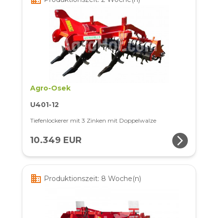
Agro-Osek
U401-12
Tiefenlockerer mit 3 Zinken mit Doppelwalze
arrow_forward_ios
10.349 EUR
business
Produktionszeit: 8 Woche(n)