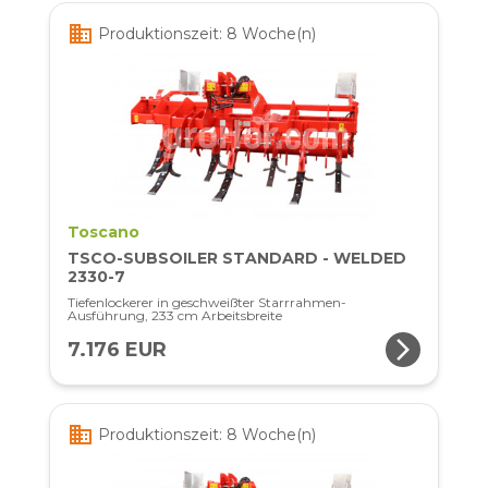
business
Produktionszeit: 8 Woche(n)
Toscano
TSCO-SUBSOILER STANDARD - WELDED
2330-7
Tiefenlockerer in geschweißter Starrrahmen-
Ausführung, 233 cm Arbeitsbreite
arrow_forward_ios
7.176 EUR
business
Produktionszeit: 8 Woche(n)