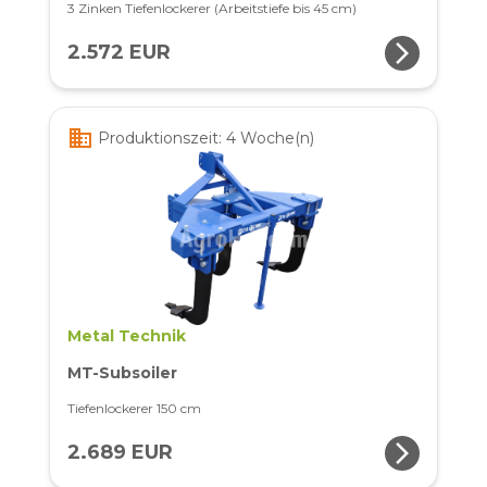
3 Zinken Tiefenlockerer (Arbeitstiefe bis 45 cm)
arrow_forward_ios
2.572 EUR
business
Produktionszeit: 4 Woche(n)
Metal Technik
MT-Subsoiler
Tiefenlockerer 150 cm
arrow_forward_ios
2.689 EUR