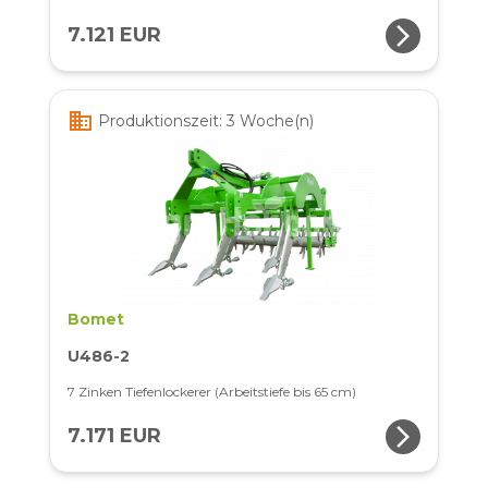
arrow_forward_ios
7.121 EUR
business
Produktionszeit: 3 Woche(n)
Bomet
U486-2
7 Zinken Tiefenlockerer (Arbeitstiefe bis 65 cm)
arrow_forward_ios
7.171 EUR