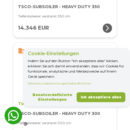
TSCO-SUBSOILER - HEAVY DUTY 350
Tiefenlockerer verstärkt 350 cm
arrow_forward_ios
14.346 EUR
business
Produktionszeit: 8 Woche(n)
Cookie-Einstellungen
Indem Sie auf den Button "Ich akzeptiere alles" klicken,
erklären Sie sich damit einverstanden, dass wir Cookies für
funktionale, analytische und Werbezwecke auf Ihrem
Gerät speichern.
Datenschutzbestimmungen
Cookie-Richtlinie
Benutzerdefinierte
Ich akzeptiere alles
Einstellungen
Toscano
TSCO-SUBSOILER - HEAVY DUTY 300
Tiefenlockerer verstärkt 300 cm
🍪