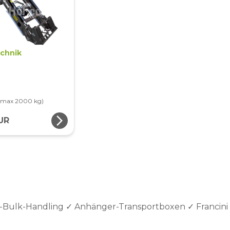
echnik
 (max 2000 kg)
arrow_forward_ios
UR
-Bulk-Handling ✓ Anhänger-Transportboxen ✓ Francini