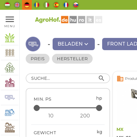
menu
MENU
-
expand_more
-
BELADEN
FRONT LA
PREIS
HERSTELLER
search
business
Produk
hp
MIN. PS
MX
kg
GEWICHT