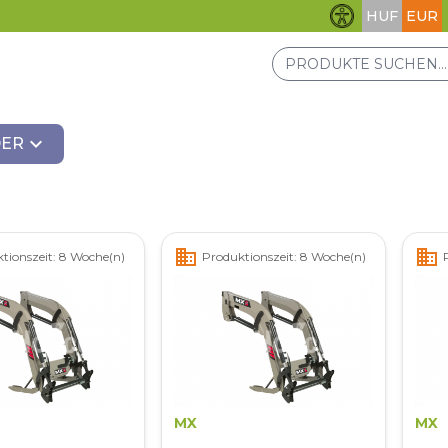
HUF
EUR
Barrierefreihei
expand_more
DER
business
business
tionszeit: 8 Woche(n)
Produktionszeit: 8 Woche(n)
MX
MX