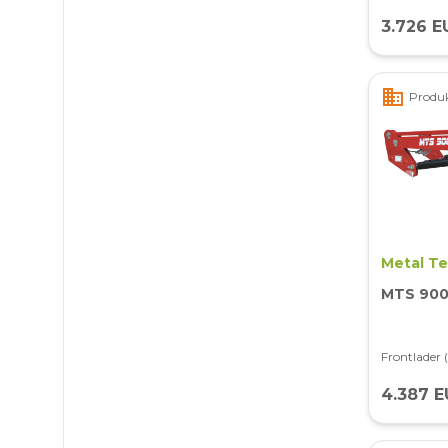
3.726 E
business
Produk
Metal T
MTS 90
Frontlader 
4.387 E