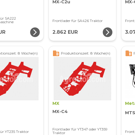
MX-C2u
MX-
für SA222
Frontlader für SA426 Traktor
Front
aschine
arrow_forward_ios
arrow_forward_ios
UR
2.862 EUR
3.0
business
business
tionszeit: 8 Woche(n)
Produktionszeit: 8 Woche(n)
MX
Met
MX-C4
MTS
Frontlader für YT347 oder YT359
für YT235 Traktor
Fron
Traktor