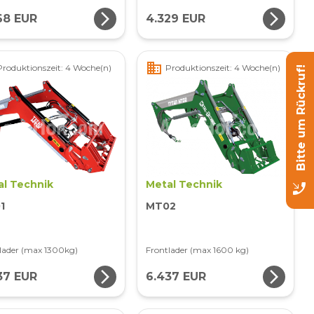
arrow_forward_ios
arrow_forward_ios
68 EUR
4.329 EUR
business
Produktionszeit: 4 Woche(n)
Produktionszeit: 4 Woche(n)
Bitte um Rückruf!
al Technik
Metal Technik
phone_callback
1
MT02
lader (max 1300kg)
Frontlader (max 1600 kg)
arrow_forward_ios
arrow_forward_ios
37 EUR
6.437 EUR