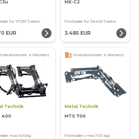
C3u
MX-C2
lader für YT235 Traktor
Frontlader für SA426 Traktor
arrow_forward_ios
arrow_forward_ios
70 EUR
3.485 EUR
business
Produktionszeit: 4 Woche(n)
Produktionszeit: 4 Woche(n)
al Technik
Metal Technik
 400
MTS 700
tlader max 400kg
Frontlader ( max 700 kg)