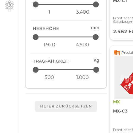
MX-C1
Frontlader 
Sattelzugm
mm
HEBEHÖHE
2.462 E
business
Produk
Kg
TRAGFÄHIGKEIT
MX
FILTER ZURÜCKSETZEN
MX-C3
Frontlader 