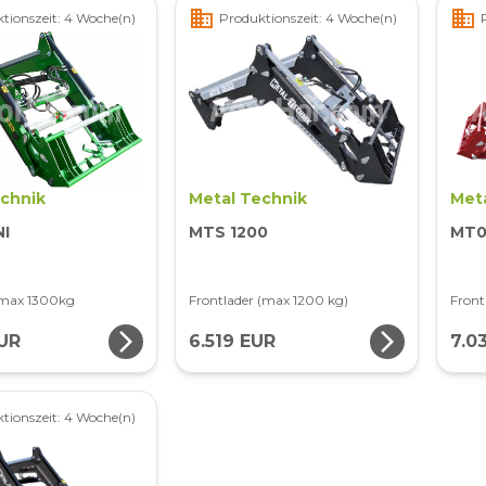
business
business
tionszeit: 4 Woche(n)
Produktionszeit: 4 Woche(n)
echnik
Metal Technik
Met
NI
MTS 1200
MT0
 max 1300kg
Frontlader (max 1200 kg)
Front
arrow_forward_ios
arrow_forward_ios
UR
6.519 EUR
7.0
tionszeit: 4 Woche(n)