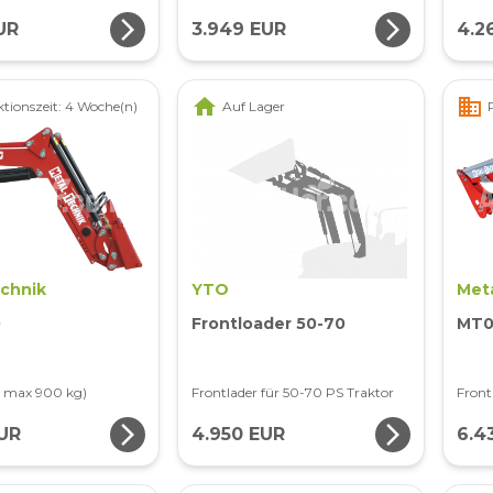
arrow_forward_ios
arrow_forward_ios
UR
3.949 EUR
4.2
home
business
tionszeit: 4 Woche(n)
Auf Lager
echnik
YTO
Met
0
Frontloader 50-70
MT0
( max 900 kg)
Frontlader für 50-70 PS Traktor
Front
arrow_forward_ios
arrow_forward_ios
UR
4.950 EUR
6.4