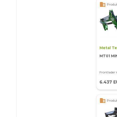
business
Produk
Metal T
MT01 MI
Frontlader
6.437 E
business
Produk