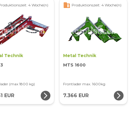
business
Produktionszeit: 4 Woche(n)
Produktionszeit: 4 Woche(n)
al Technik
Metal Technik
3
MTS 1600
lader (max 1800 kg)
Frontlader max. 1600kg
arrow_forward_ios
arrow_forward_ios
31 EUR
7.366 EUR