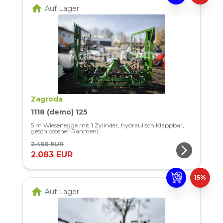
home
Auf Lager
Zagroda
1118 (demo) 125
5 m Wiesenegge mit 1 Zylinder, hydraulisch Klappbar,
geschlossener Rahmen)
2.450 EUR
arrow_forward_ios
2.083 EUR
15%
home
Auf Lager