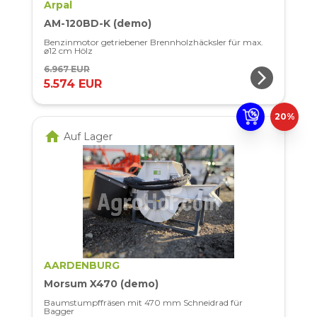
Arpal
AM-120BD-K (demo)
Benzinmotor getriebener Brennholzhäcksler für max.
⌀12 cm Hölz
6.967 EUR
arrow_forward_ios
5.574 EUR
20%
home
Auf Lager
AARDENBURG
Morsum X470 (demo)
Baumstumpffräsen mit 470 mm Schneidrad für
Bagger