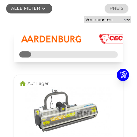
expand_more
ALLE FILTER
PREIS
home
Auf Lager