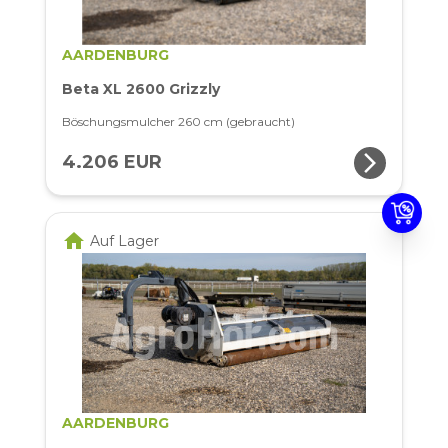
AARDENBURG
Beta XL 2600 Grizzly
Böschungsmulcher 260 cm (gebraucht)
arrow_forward_ios
4.206 EUR
home
Auf Lager
AARDENBURG