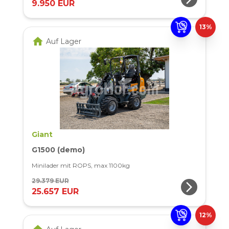
9.950 EUR
13%
home
Auf Lager
Giant
G1500 (demo)
Minilader mit ROPS, max 1100kg
29.379 EUR
arrow_forward_ios
25.657 EUR
12%