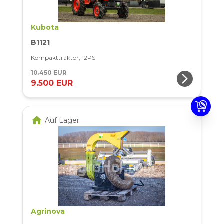
Kubota
B1121
Kompakttraktor, 12PS
10.450 EUR
arrow_forward_ios
9.500 EUR
home
Auf Lager
Agrinova