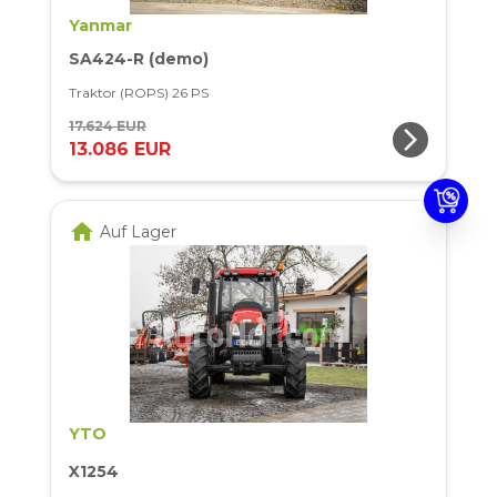
Yanmar
SA424-R (demo)
Traktor (ROPS) 26 PS
17.624 EUR
arrow_forward_ios
13.086 EUR
home
Auf Lager
YTO
X1254