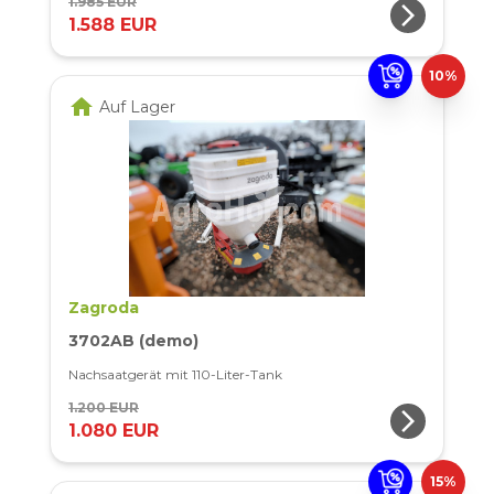
1.985 EUR
arrow_forward_ios
1.588 EUR
10%
home
Auf Lager
Zagroda
3702AB (demo)
Nachsaatgerät mit 110-Liter-Tank
1.200 EUR
arrow_forward_ios
1.080 EUR
15%