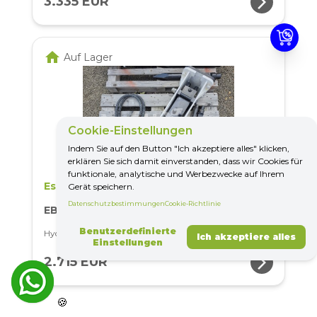
arrow_forward_ios
3.335 EUR
home
Auf Lager
Cookie-Einstellungen
Indem Sie auf den Button "Ich akzeptiere alles" klicken,
erklären Sie sich damit einverstanden, dass wir Cookies für
funktionale, analytische und Werbezwecke auf Ihrem
Essential
Gerät speichern.
Datenschutzbestimmungen
Cookie-Richtlinie
EB20
Benutzerdefinierte
Hydraulischer Betonbrecher für Bagger 2,5- 4,5 Tonnen
Ich akzeptiere alles
Einstellungen
arrow_forward_ios
2.715 EUR
🍪