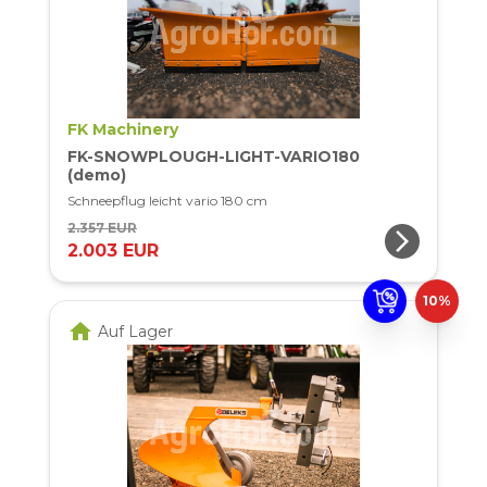
FK Machinery
FK-SNOWPLOUGH-LIGHT-VARIO180
(demo)
Schneepflug leicht vario 180 cm
2.357 EUR
arrow_forward_ios
2.003 EUR
10%
home
Auf Lager