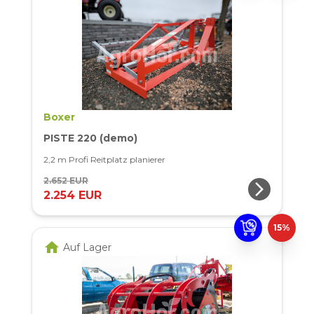
Boxer
PISTE 220 (demo)
2,2 m Profi Reitplatz planierer
2.652 EUR
arrow_forward_ios
2.254 EUR
15%
home
Auf Lager