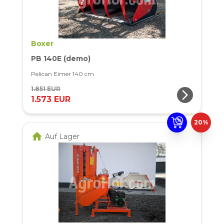
Boxer
PB 140E (demo)
Pelican Eimer 140 cm
1.851 EUR
arrow_forward_ios
1.573 EUR
20%
home
Auf Lager