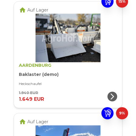
15%
home
Auf Lager
AARDENBURG
Baklaster (demo)
Heckschaufel
1.940 EUR
arrow_forward_ios
1.649 EUR
9%
home
Auf Lager