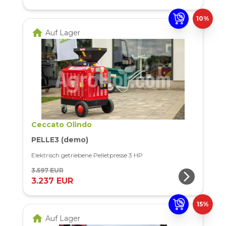
10%
home
Auf Lager
Ceccato Olindo
PELLE3 (demo)
Elektrisch getriebene Pelletpresse 3 HP
3.597 EUR
arrow_forward_ios
3.237 EUR
15%
home
Auf Lager