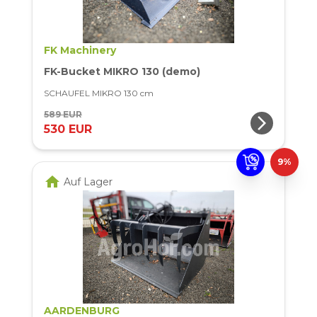
FK Machinery
FK-Bucket MIKRO 130 (demo)
SCHAUFEL MIKRO 130 cm
589 EUR
arrow_forward_ios
530 EUR
9%
home
Auf Lager
AARDENBURG