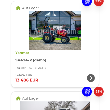
23%
home
Auf Lager
Yanmar
SA424-R (demo)
Traktor (ROPS) 26 PS
17.624 EUR
arrow_forward_ios
13.486 EUR
25%
home
Auf Lager