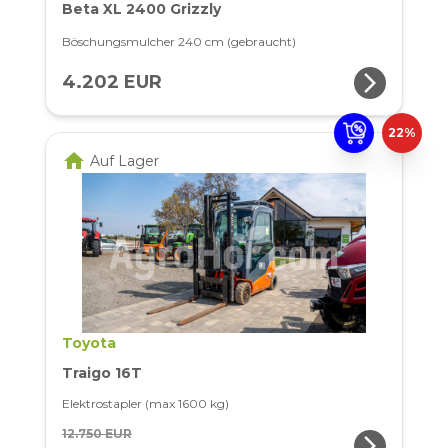
Beta XL 2400 Grizzly
Böschungsmulcher 240 cm (gebraucht)
arrow_forward_ios
4.202 EUR
22%
home
Auf Lager
Toyota
Traigo 16T
Elektrostapler (max 1600 kg)
12.750 EUR
arrow_forward_ios