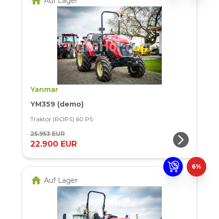
home
Auf Lager
Yanmar
YM359 (demo)
Traktor (ROPS) 60 PS
25.953 EUR
arrow_forward_ios
22.900 EUR
6%
home
Auf Lager