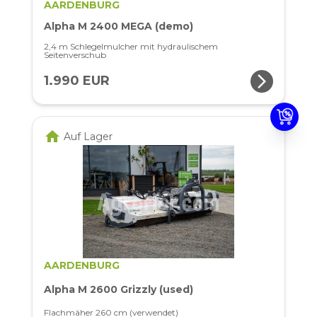
AARDENBURG
Alpha M 2400 MEGA (demo)
2,4 m Schlegelmulcher mit hydraulischem
Seitenverschub
arrow_forward_ios
1.990 EUR
home
Auf Lager
AARDENBURG
Alpha M 2600 Grizzly (used)
Flachmäher 260 cm (verwendet)