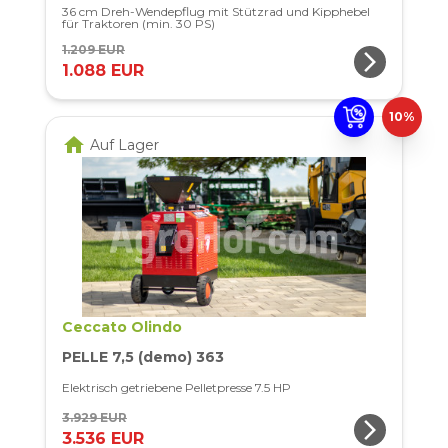
36 cm Dreh-Wendepflug mit Stützrad und Kipphebel
für Traktoren (min. 30 PS)
1.209 EUR
arrow_forward_ios
1.088 EUR
10%
home
Auf Lager
Ceccato Olindo
PELLE 7,5 (demo) 363
Elektrisch getriebene Pelletpresse 7.5 HP
3.929 EUR
arrow_forward_ios
3.536 EUR