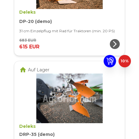
Deleks
DP-20 (demo)
31 cm Einzelpflug mit Rad für Traktoren (min. 20 PS)
683 EUR
arrow_forward_ios
615 EUR
10%
home
Auf Lager
Deleks
DRP-35 (demo)