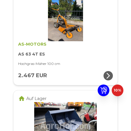
AS-MOTORS
AS 63 4T ES
Hochgras-Mäher 100 cm
arrow_forward_ios
2.467 EUR
10%
home
Auf Lager