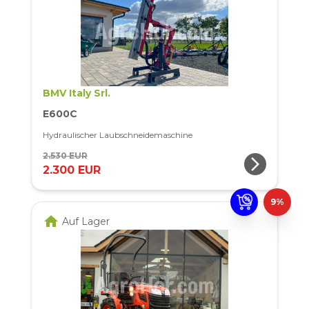
BMV Italy Srl.
E600C
Hydraulischer Laubschneidemaschine
2.530 EUR
arrow_forward_ios
2.300 EUR
9%
home
Auf Lager