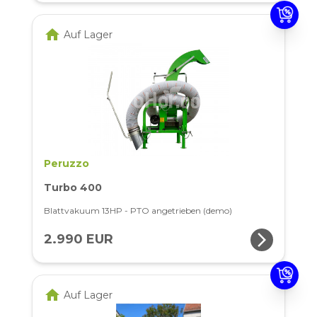
home
Auf Lager
Peruzzo
Turbo 400
Blattvakuum 13HP - PTO angetrieben (demo)
arrow_forward_ios
2.990 EUR
home
Auf Lager