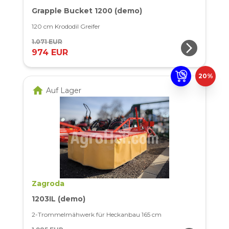
Grapple Bucket 1200 (demo)
120 cm Krododil Greifer
1.071 EUR
arrow_forward_ios
974 EUR
20%
home
Auf Lager
Zagroda
1203IL (demo)
2-Trommelmähwerk für Heckanbau 165 cm