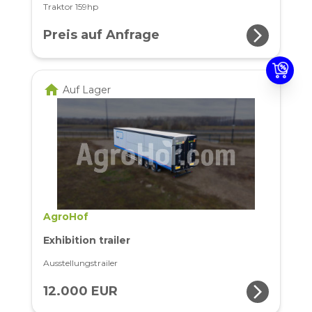
Traktor 159hp
arrow_forward_ios
Preis auf Anfrage
home
Auf Lager
AgroHof
Exhibition trailer
Ausstellungstrailer
arrow_forward_ios
12.000 EUR