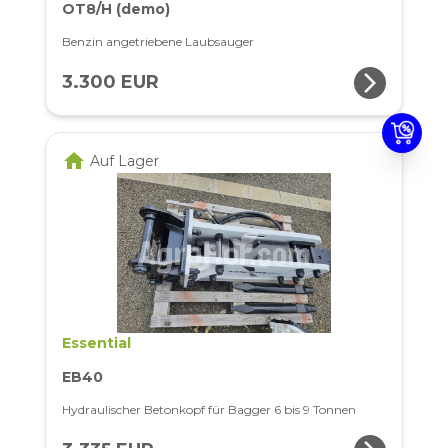
OT8/H (demo)
Benzin angetriebene Laubsauger
arrow_forward_ios
3.300 EUR
home
Auf Lager
Essential
EB40
Hydraulischer Betonkopf für Bagger 6 bis 9 Tonnen