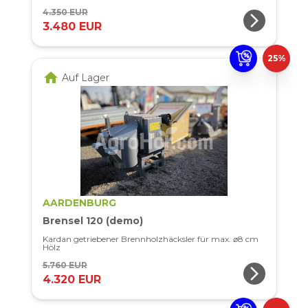
4.350 EUR
arrow_forward_ios
3.480 EUR
25%
home
Auf Lager
AARDENBURG
Brensel 120 (demo)
Kardan getriebener Brennholzhäcksler für max. ⌀8 cm
Hölz
5.760 EUR
arrow_forward_ios
4.320 EUR