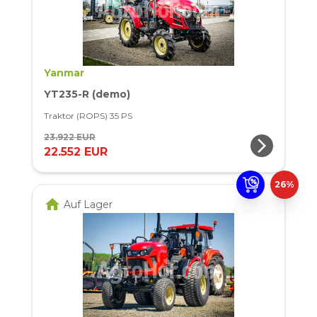
Yanmar
YT235-R (demo)
Traktor (ROPS) 35 PS
23.922 EUR
arrow_forward_ios
22.552 EUR
26%
home
Auf Lager