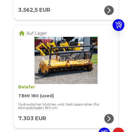
arrow_forward_ios
3.562,5 EUR
home
Auf Lager
Belafer
TBMI 180 (used)
Hydraulischer Mulcher und Gestrüppmäher (für
Kompaktlader) 180 cm
arrow_forward_ios
7.303 EUR