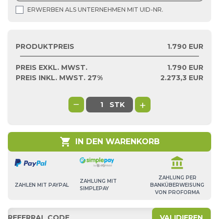
ERWERBEN ALS UNTERNEHMEN MIT UID-NR.
PRODUKTPREIS
1.790 EUR
PREIS EXKL. MWST.
1.790
EUR
PREIS INKL. MWST. 27%
2.273,3
EUR
−
+
STK
shopping_cart
IN DEN WARENKORB
account_balance
ZAHLUNG PER
ZAHLUNG MIT
BANKÜBERWEISUNG
ZAHLEN MIT PAYPAL
SIMPLEPAY
VON PROFORMA
VALIDIEREN