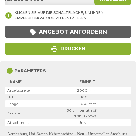
KLICKEN SIE AUF DIE SCHALTFLÄCHE, UM IHREN
info
EMPFEHLUNGSCODE ZU BESTÄTIGEN.
local_offer
ANGEBOT ANFORDERN
print
DRUCKEN
circle
PARAMETERS
NAME
EINHEIT
Arbeitsbreite
2000 mm
Höhe
1100 mm
Länge
650 mm
30 cm Length of
Andere
Brush +8 rows
Attachment
Universal .
Aardenburg Uni Sweep Kehrmaschine - Neu - Universeller Anschluss