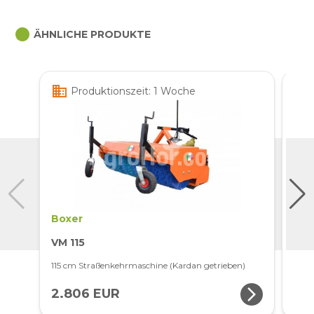
circle
ÄHNLICHE PRODUKTE
business
business
Produktionszeit: 1 Woche
Boxer
Box
VM 115
VM 
115 cm Straßenkehrmaschine (Kardan getrieben)
150 
arrow_forward_ios
2.806 EUR
3.1