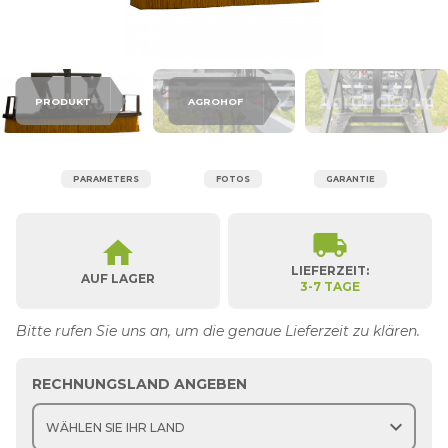
PRODUKT
AGROHOF
PARAMETERS
FOTOS
GARANTIE
local_shipping
home
LIEFERZEIT:
AUF LAGER
3-7 TAGE
Bitte rufen Sie uns an, um die genaue Lieferzeit zu klären.
RECHNUNGSLAND ANGEBEN
expand_more