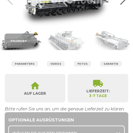
PRODUKT
PARAMETERS
VIDEOS
FOTOS
GARANTIE
local_shipping
home
LIEFERZEIT:
AUF LAGER
3-7 TAGE
Bitte rufen Sie uns an, um die genaue Lieferzeit zu klären.
OPTIONALE AUSRÜSTUNGEN