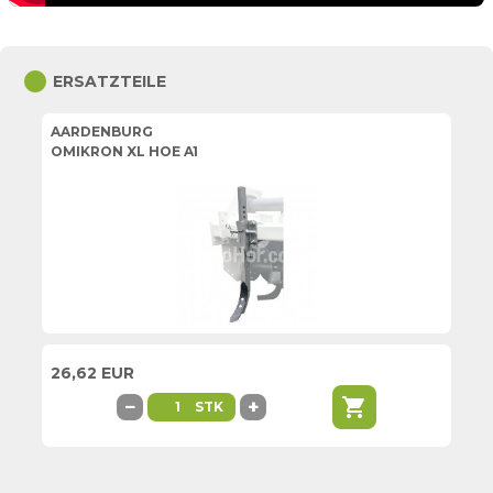
circle
ERSATZTEILE
AARDENBURG
OMIKRON XL HOE A1
26,62 EUR
shopping_cart
−
+
STK