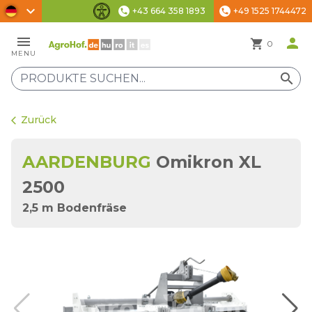
chevron_right
+43 664 358 1893
+49 1525 1744472
phone
phone
Barrierefreiheit-Einstellungen
menu
person
shopping_cart
0
MENU
search
Zurück
arrow_back_ios
AARDENBURG
Omikron XL
2500
2,5 m Bodenfräse