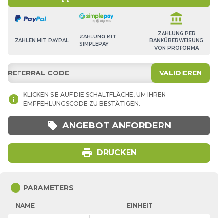
account_balance
ZAHLUNG PER
ZAHLUNG MIT
BANKÜBERWEISUNG
ZAHLEN MIT PAYPAL
SIMPLEPAY
VON PROFORMA
VALIDIEREN
KLICKEN SIE AUF DIE SCHALTFLÄCHE, UM IHREN
info
EMPFEHLUNGSCODE ZU BESTÄTIGEN.
local_offer
ANGEBOT ANFORDERN
print
DRUCKEN
circle
PARAMETERS
NAME
EINHEIT