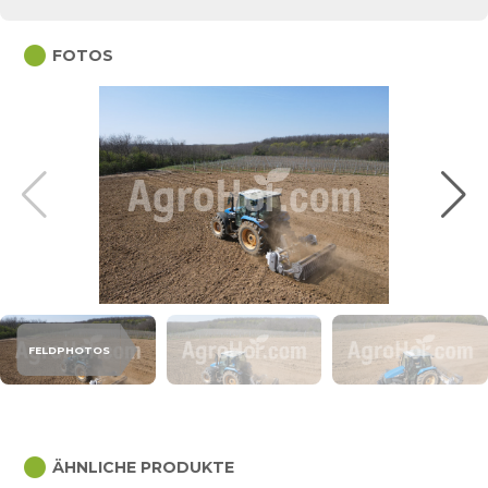
circle
FOTOS
FELDPHOTOS
circle
ÄHNLICHE PRODUKTE