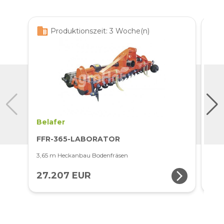
business
business
Produktionszeit: 3 Woche(n)
Belafer
Bo
FFR-365-LABORATOR
U54
3,65 m Heckanbau Bodenfräsen
2 m 
arrow_forward_ios
27.207 EUR
4.