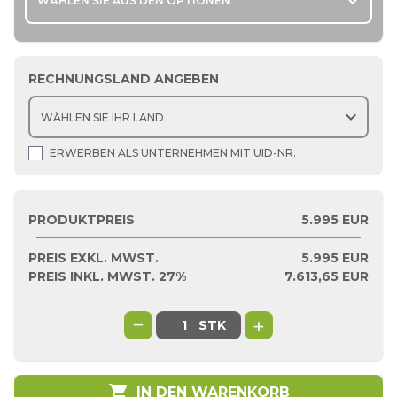
expand_more
WÄHLEN SIE AUS DEN OPTIONEN
RECHNUNGSLAND ANGEBEN
expand_more
ERWERBEN ALS UNTERNEHMEN MIT UID-NR.
PRODUKTPREIS
5.995 EUR
PREIS EXKL. MWST.
5.995
EUR
PREIS INKL. MWST. 27%
7.613,65
EUR
−
+
STK
shopping_cart
IN DEN WARENKORB