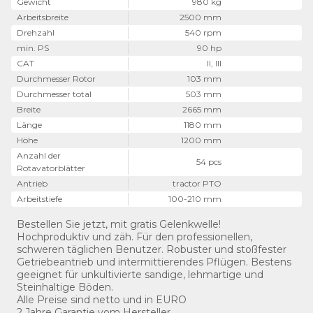
Gewicht
980 kg
Arbeitsbreite
2500 mm
Drehzahl
540 rpm
min. PS
90 hp
CAT
II, III
Durchmesser Rotor
103 mm
Durchmesser total
503 mm
Breite
2665 mm
Länge
1180 mm
Höhe
1200 mm
Anzahl der
54 pcs
Rotavatorblätter
Antrieb
tractor PTO
Arbeitstiefe
100-210 mm
Bestellen Sie jetzt, mit gratis Gelenkwelle!
Hochproduktiv und zäh. Für den professionellen,
schweren täglichen Benutzer. Robuster und stoßfester
Getriebeantrieb und intermittierendes Pflügen. Bestens
geeignet für unkultivierte sandige, lehmartige und
Steinhaltige Böden.
Alle Preise sind netto und in EURO
2 Jahre Garantie vom Hersteller.