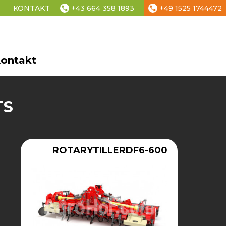
+43 664 358 1893
+49 1525 1744472
KONTAKT
phone
phone
t-Einstellungen
ontakt
TS
ROTARYTILLERDF6-600