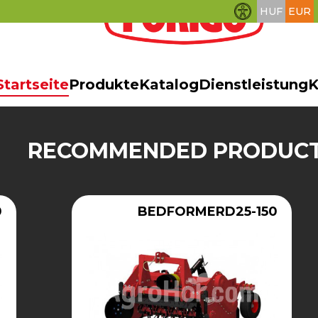
HUF
EUR
Barrierefreihei
Startseite
Produkte
Katalog
Dienstleistung
K
RECOMMENDED PRODUC
0
BEDFORMERD25-150