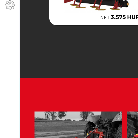
3.575 HU
NET