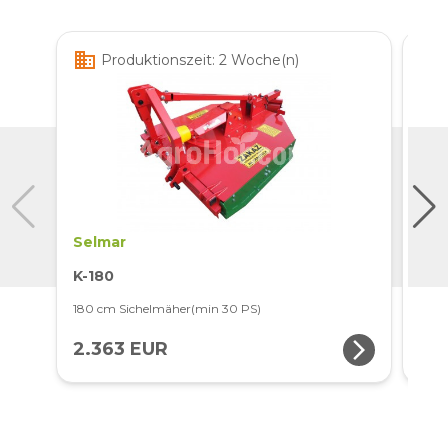
business
business
Produktionszeit: 2 Woche(n)
Selmar
MC
K-180
RG-
180 cm Sichelmäher(min 30 PS)
2,7 
arrow_forward_ios
2.363 EUR
5.