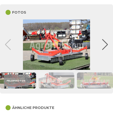
circle
FOTOS
FELDPHOTOS
circle
ÄHNLICHE PRODUKTE