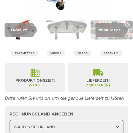
PRODUKT
FELDPHOTOS
PARAMETERS
VIDEOS
FOTOS
GARANTIE
business
local_shipping
PRODUKTIONSZEIT:
LIEFERZEIT:
1 WOCHE
2 WOCHE(N)
Bitte rufen Sie uns an, um die genaue Lieferzeit zu klären.
RECHNUNGSLAND ANGEBEN
expand_more