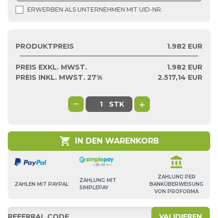
ERWERBEN ALS UNTERNEHMEN MIT UID-NR.
PRODUKTPREIS
1.982 EUR
PREIS EXKL. MWST.
1.982
EUR
PREIS INKL. MWST. 27%
2.517,14
EUR
−
+
STK
shopping_cart
IN DEN WARENKORB
account_balance
ZAHLUNG PER
ZAHLUNG MIT
BANKÜBERWEISUNG
ZAHLEN MIT PAYPAL
SIMPLEPAY
VON PROFORMA
VALIDIEREN