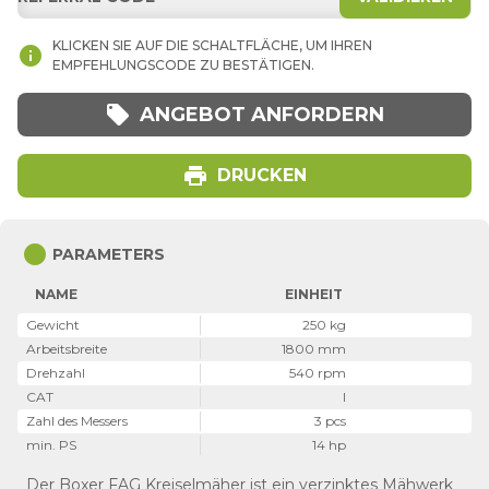
KLICKEN SIE AUF DIE SCHALTFLÄCHE, UM IHREN
info
EMPFEHLUNGSCODE ZU BESTÄTIGEN.
local_offer
ANGEBOT ANFORDERN
print
DRUCKEN
circle
PARAMETERS
NAME
EINHEIT
Gewicht
250 kg
Arbeitsbreite
1800 mm
Drehzahl
540 rpm
CAT
I
Zahl des Messers
3 pcs
min. PS
14 hp
Der Boxer FAG Kreiselmäher ist ein verzinktes Mähwerk